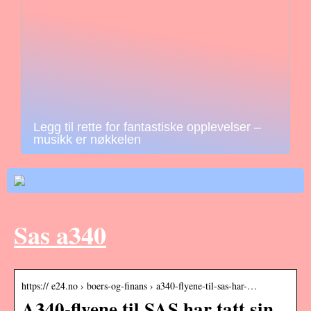
Legg til rette for fantastiske opplevelser –
musikk er nøkkelen
Sas a340
https:// e24.no › boers-og-finans › a340-flyene-til-sas-har-…
A340-flyene til SAS har tatt sin