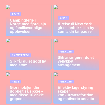
REISE
REISE
Campingferie i
Norge med fjord, sjø
Å reise til New York
og familievennlige
gir et innblikk i en by
opplevelser
som aldri tar pause
TRENDER
AKTIVITETER
Slik arrangerer du et
Slik får du et godt liv
vellykket
med stomi
arrangement
REISE
TRENDER
Gjør mobilen din
Effektiv lagerstyring
dobbelt så sikker –
skaper
med disse 10 enkle
konkurransefortrinn
grepene
og motiverte ansatte