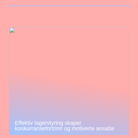
Effektiv lagerstyring skaper
konkurransefortrinn og motiverte ansatte