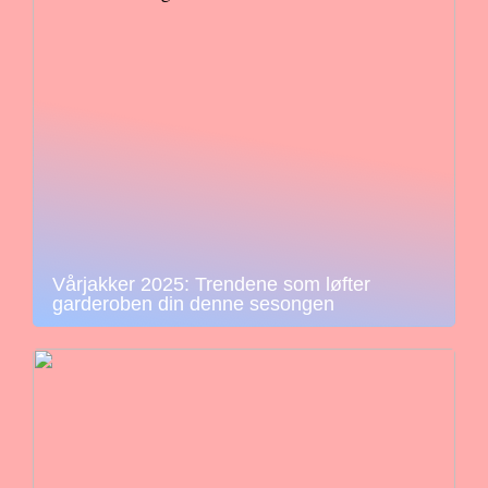
Vårjakker 2025: Trendene som løfter
garderoben din denne sesongen