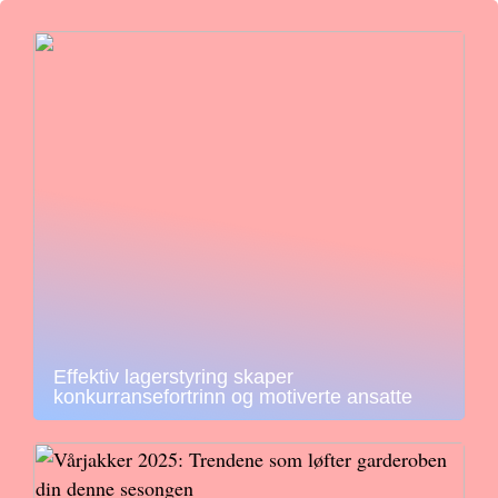
Effektiv lagerstyring skaper
konkurransefortrinn og motiverte ansatte