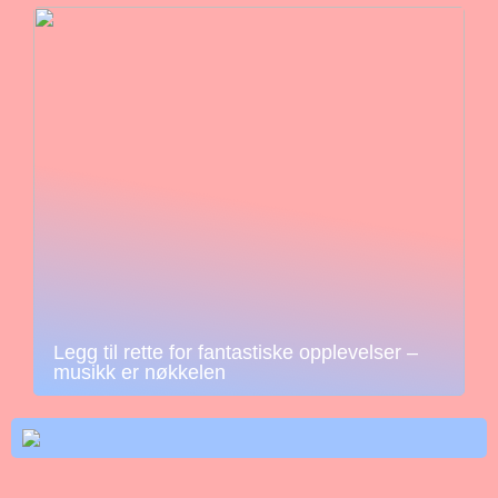
Legg til rette for fantastiske opplevelser –
musikk er nøkkelen