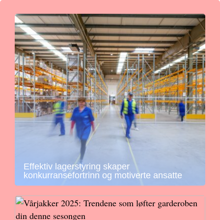
Effektiv lagerstyring skaper
konkurransefortrinn og motiverte ansatte