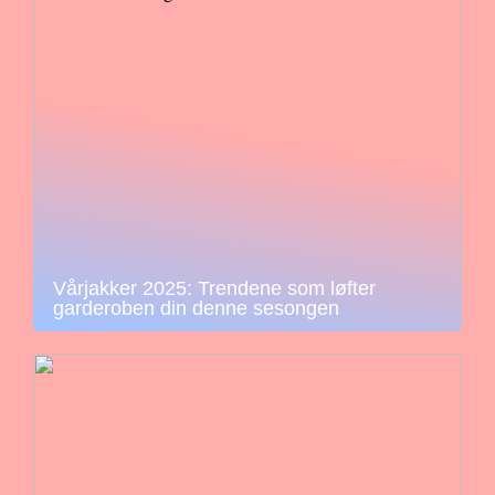
Vårjakker 2025: Trendene som løfter
garderoben din denne sesongen