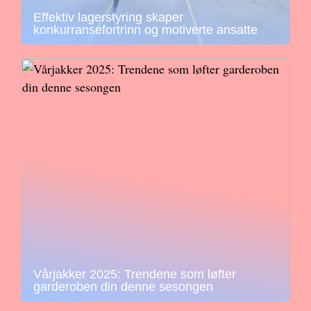
Effektiv lagerstyring skaper
konkurransefortrinn og motiverte ansatte
Vårjakker 2025: Trendene som løfter
garderoben din denne sesongen