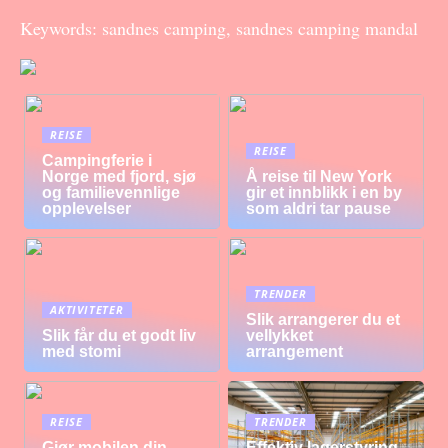
Keywords: sandnes camping, sandnes camping mandal
REISE
REISE
Campingferie i
Norge med fjord, sjø
Å reise til New York
og familievennlige
gir et innblikk i en by
opplevelser
som aldri tar pause
TRENDER
AKTIVITETER
Slik arrangerer du et
Slik får du et godt liv
vellykket
med stomi
arrangement
REISE
TRENDER
Gjør mobilen din
Effektiv lagerstyring