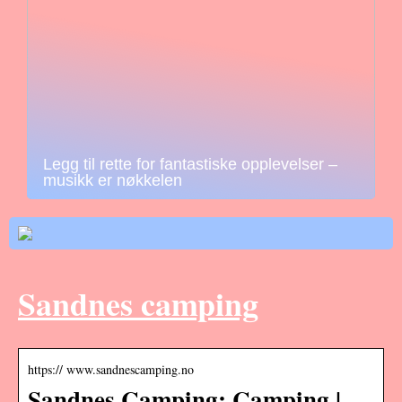
Legg til rette for fantastiske opplevelser –
musikk er nøkkelen
Sandnes camping
https:// www.sandnescamping.no
Sandnes Camping: Camping |