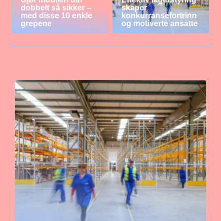
dobbelt så sikker –
skaper
med disse 10 enkle
konkurransefortrinn
grepene
og motiverte ansatte