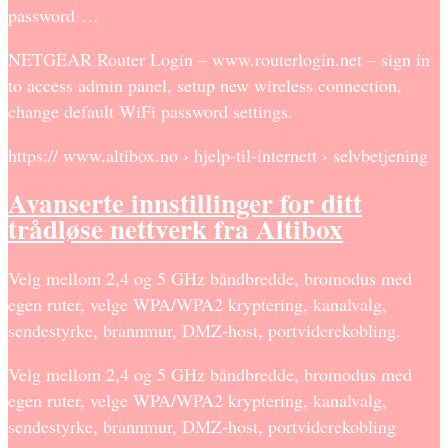
password …
NETGEAR Router Login – www.routerlogin.net – sign in
to access admin panel, setup new wireless connection,
change default WiFi password settings.
https:// www.altibox.no › hjelp-til-internett › selvbetjening
Avanserte innstillinger for ditt
trådløse nettverk fra Altibox
Velg mellom 2,4 og 5 GHz båndbredde, bromodus med
egen ruter, velge WPA/WPA2 kryptering, kanalvalg,
sendestyrke, brannmur, DMZ-host, portviderekobling.
Velg mellom 2,4 og 5 GHz båndbredde, bromodus med
egen ruter, velge WPA/WPA2 kryptering, kanalvalg,
sendestyrke, brannmur, DMZ-host, portviderekobling