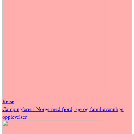
Reise
Campingferie i Norge med fjord, sjø og familievennlige
opplevelser