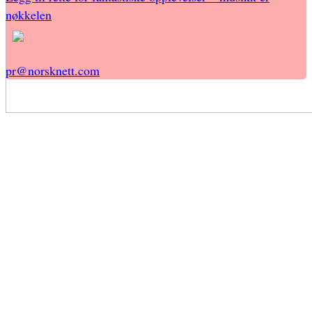
nøkkelen
pr@norsknett.com