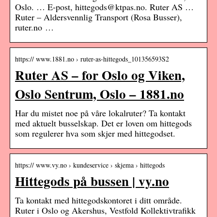
Oslo. … E-post, hittegods@ktpas.no. Ruter AS …
Ruter – Aldersvennlig Transport (Rosa Busser),
ruter.no …
https:// www.1881.no › ruter-as-hittegods_101356593S2
Ruter AS – for Oslo og Viken,
Oslo Sentrum, Oslo – 1881.no
Har du mistet noe på våre lokalruter? Ta kontakt
med aktuelt busselskap. Det er loven om hittegods
som regulerer hva som skjer med hittegodset.
https:// www.vy.no › kundeservice › skjema › hittegods
Hittegods på bussen | vy.no
Ta kontakt med hittegodskontoret i ditt område.
Ruter i Oslo og Akershus, Vestfold Kollektivtrafikk