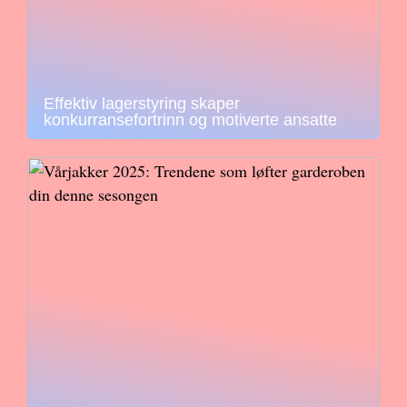
Effektiv lagerstyring skaper
konkurransefortrinn og motiverte ansatte