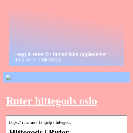
Legg til rette for fantastiske opplevelser –
musikk er nøkkelen
Ruter hittegods oslo
https:// ruter.no › fa-hjelp › hittegods
Hittegods | Ruter