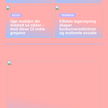
REISE
TRENDER
Gjør mobilen din
Effektiv lagerstyring
dobbelt så sikker –
skaper
med disse 10 enkle
konkurransefortrinn
grepene
og motiverte ansatte