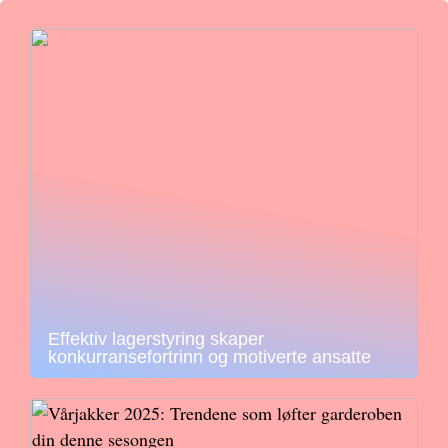
Effektiv lagerstyring skaper
konkurransefortrinn og motiverte ansatte