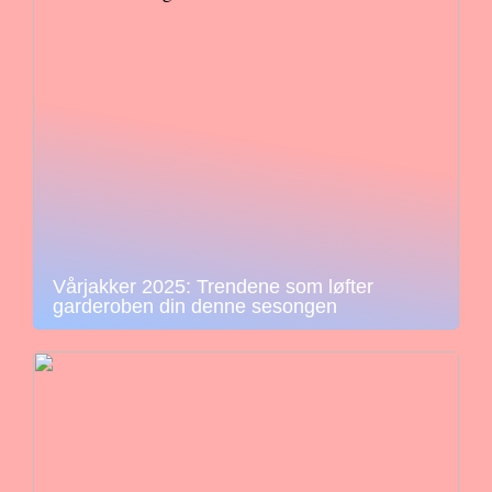
Vårjakker 2025: Trendene som løfter
garderoben din denne sesongen