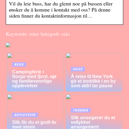
Vil du leie buss, har du glemt noe på bussen eller
ønsker du å komme i kontakt med oss? På denne
siden finner du kontaktinformasjon til…
Keywords: ruter hittegods oslo
REISE
REISE
Campingferie i
Norge med fjord, sjø
Å reise til New York
og familievennlige
gir et innblikk i en by
opplevelser
som aldri tar pause
TRENDER
AKTIVITETER
Slik arrangerer du et
Slik får du et godt liv
vellykket
med stomi
arrangement