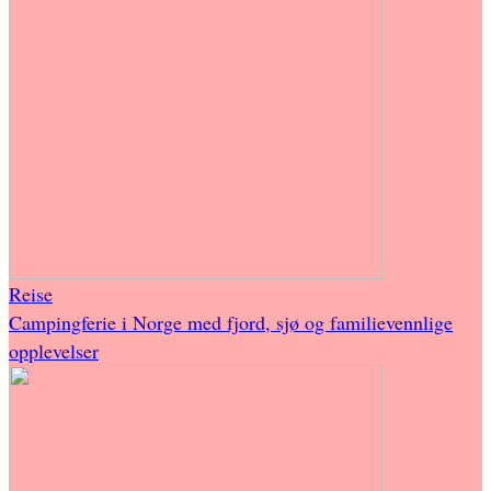
Reise
Campingferie i Norge med fjord, sjø og familievennlige
opplevelser