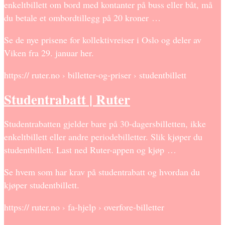
enkeltbillett om bord med kontanter på buss eller båt, må
du betale et ombordtillegg på 20 kroner …
Se de nye prisene for kollektivreiser i Oslo og deler av
Viken fra 29. januar her.
https:// ruter.no › billetter-og-priser › studentbillett
Studentrabatt | Ruter
Studentrabatten gjelder bare på 30-dagersbilletten, ikke
enkeltbillett eller andre periodebilletter. Slik kjøper du
studentbillett. Last ned Ruter-appen og kjøp …
Se hvem som har krav på studentrabatt og hvordan du
kjøper studentbillett.
https:// ruter.no › fa-hjelp › overfore-billetter