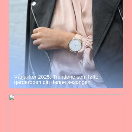
Vårjakker 2025: Trendene som løfter
garderoben din denne sesongen