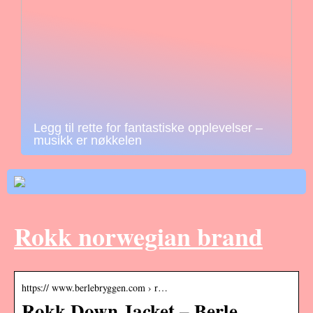
Legg til rette for fantastiske opplevelser –
musikk er nøkkelen
Rokk norwegian brand
https:// www.berlebryggen.com › r…
Rokk Down Jacket – Berle