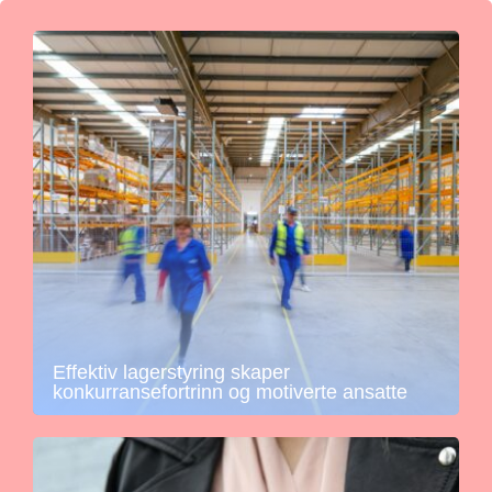
Effektiv lagerstyring skaper
konkurransefortrinn og motiverte ansatte