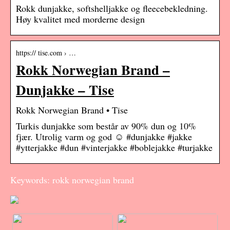
Rokk dunjakke, softshelljakke og fleecebekledning.
Høy kvalitet med morderne design
https:// tise.com › …
Rokk Norwegian Brand –
Dunjakke – Tise
Rokk Norwegian Brand • Tise
Turkis dunjakke som består av 90% dun og 10%
fjær. Utrolig varm og god ☺️ #dunjakke #jakke
#ytterjakke #dun #vinterjakke #boblejakke #turjakke
Keywords: rokk norwegian brand