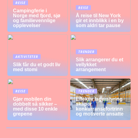
REISE
REISE
Campingferie i
Norge med fjord, sjø
Å reise til New York
og familievennlige
gir et innblikk i en by
opplevelser
som aldri tar pause
TRENDER
AKTIVITETER
Slik arrangerer du et
Slik får du et godt liv
vellykket
med stomi
arrangement
REISE
TRENDER
Gjør mobilen din
Effektiv lagerstyring
dobbelt så sikker –
skaper
med disse 10 enkle
konkurransefortrinn
grepene
og motiverte ansatte