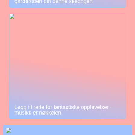
garderoben din denne sesongen
Legg til rette for fantastiske opplevelser –
musikk er nøkkelen