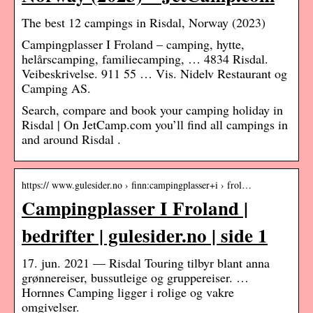
The best 12 campings in Risdal, Norway (2023)
Campingplasser I Froland – camping, hytte,
helårscamping, familiecamping, … 4834 Risdal.
Veibeskrivelse. 911 55 … Vis. Nidelv Restaurant og
Camping AS.
Search, compare and book your camping holiday in
Risdal | On JetCamp.com you’ll find all campings in
and around Risdal .
https:// www.gulesider.no › finn:campingplasser+i › frol…
Campingplasser I Froland |
bedrifter | gulesider.no | side 1
17. jun. 2021 — Risdal Touring tilbyr blant anna
grønnereiser, bussutleige og gruppereiser. …
Hornnes Camping ligger i rolige og vakre
omgivelser.