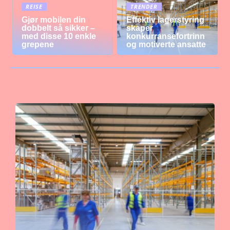
REISE
TRENDER
Gjør mobilen din
Effektiv lagerstyring
dobbelt så sikker –
skaper
med disse 10 enkle
konkurransefortrinn
grepene
og motiverte ansatte