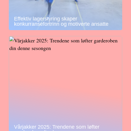
Effektiv lagerstyring skaper
konkurransefortrinn og motiverte ansatte
Vårjakker 2025: Trendene som løfter