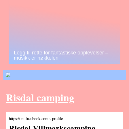
Legg til rette for fantastiske opplevelser –
musikk er nøkkelen
Risdal camping
https:// m.facebook.com › profile
Risdal Villmarkscamping –