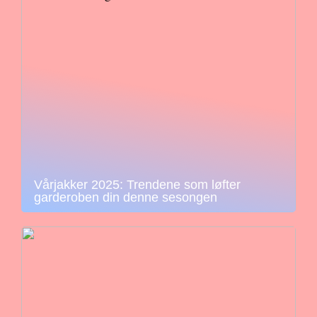
Vårjakker 2025: Trendene som løfter
garderoben din denne sesongen