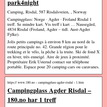
park4night
Camping, Risdal, 587 Risdalsveien, , Norway
Campingplass: Norge · Agder · Froland Risdal 1
treff. Se mindre kart. Vis treff i kart … Nausegård,
4834 Risdal (Froland, Agder – tidl. Aust-Agder
Fylke).
Jolis petits campings à environ 8 km au nord de la
route principale no. 42. Grande région pour le
trekking et le vélo, la pêche à la truite. Ski de fond X
en hiver, très enneigé. Aire de jeux à proximité.
Propriétaire Erik Usterud contact sur téléphone
portable. Espace pour 20 camping-cars ou caravanes.
https:// www.180.no › campingplass-agder-risdal › 1.htm
Campingplass Agder Risdal –
180.no har 1 treff