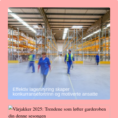
Effektiv lagerstyring skaper
konkurransefortrinn og motiverte ansatte