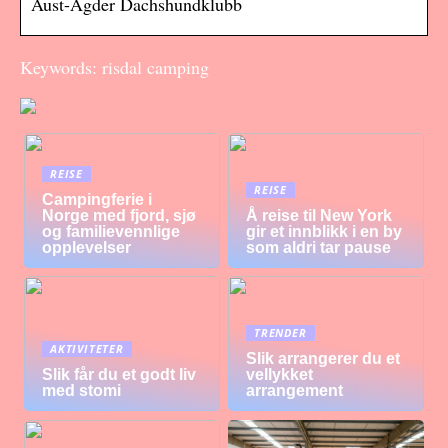
Aust-Agder Dachshundklubb
Keywords: risdal camping
REISE
REISE
Campingferie i
Norge med fjord, sjø
Å reise til New York
og familievennlige
gir et innblikk i en by
opplevelser
som aldri tar pause
TRENDER
AKTIVITETER
Slik arrangerer du et
Slik får du et godt liv
vellykket
med stomi
arrangement