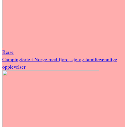
Reise
Campingferie i Norge med fjord, sjø og familievennlige
opplevelser