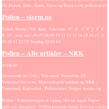
Or, Hassel, Salix, Bjørk, Gress og Burot i vårt pollenvarsel
Pollen – storm.no
Tabell. Storm / YR. Kart. Tidevann. -6˚ -4˚ -2˚ 0˚ 2˚ 4˚ 6˚
8˚ 10˚. mm. m/s. 06 07 08 09 10 11 12 13 14 15 16 17 18
19 20 21 22 23 Torsdag 02 03 04.
Pollen – Alle artikler – NRK
storm.no
Årsoversikt for Oslo ; Værvarsel. StormGeo AS ;
Værvarsel fra yr.no. Meteorologisk institutt og NRK ;
Vannstand. Kartverket ; Pollenvarsel. Norges Astma- og …
Pollen · Pollensesongen er i gang: Her tar legen Yngve
sjølv ein allergitest · Pollenspreiande insekt forsvinn i raskt