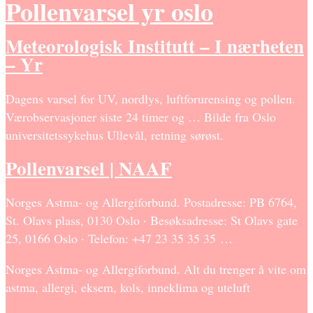
Pollenvarsel yr oslo
Meteorologisk Institutt – I nærheten
– Yr
Dagens varsel for UV, nordlys, luftforurensing og pollen.
Værobservasjoner siste 24 timer og … Bilde fra Oslo
universitetssykehus Ullevål, retning sørøst.
Pollenvarsel | NAAF
Norges Astma- og Allergiforbund. Postadresse: PB 6764,
St. Olavs plass, 0130 Oslo · Besøksadresse: St Olavs gate
25, 0166 Oslo · Telefon: +47 23 35 35 35 …
Norges Astma- og Allergiforbund. Alt du trenger å vite om
astma, allergi, eksem, kols, inneklima og uteluft