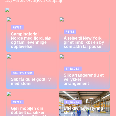
REISE
REISE
Campingferie i
Norge med fjord, sjø
Å reise til New York
og familievennlige
gir et innblikk i en by
opplevelser
som aldri tar pause
TRENDER
AKTIVITETER
Slik arrangerer du et
Slik får du et godt liv
vellykket
med stomi
arrangement
REISE
TRENDER
Gjør mobilen din
Effektiv lagerstyring
dobbelt så sikker –
skaper