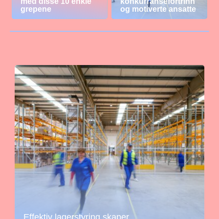
med disse 10 enkle
konkurransefortrinn
grepene
og motiverte ansatte
Effektiv lagerstyring skaper