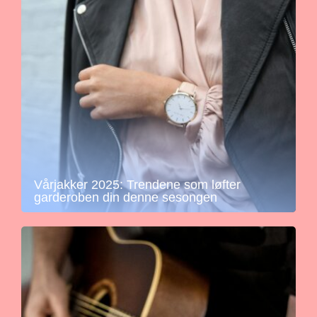
Vårjakker 2025: Trendene som løfter
garderoben din denne sesongen