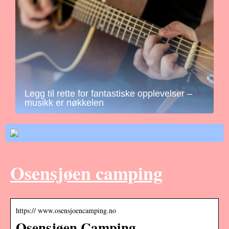
Legg til rette for fantastiske opplevelser –
musikk er nøkkelen
Osensjøen camping
https:// www.osensjoencamping.no
Osensjøen Camping