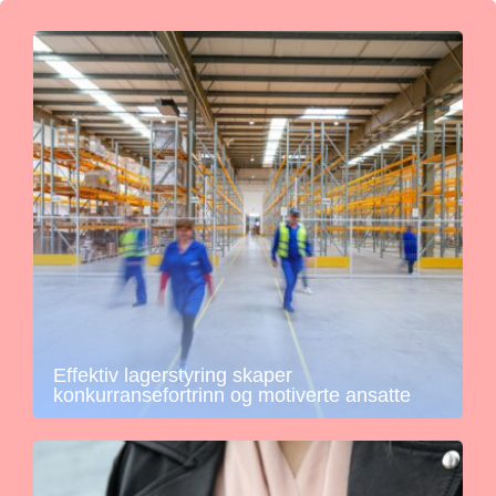
Effektiv lagerstyring skaper
konkurransefortrinn og motiverte ansatte