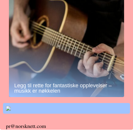
Legg til rette for fantastiske opplevelser –
musikk er nøkkelen
pr@norsknett.com