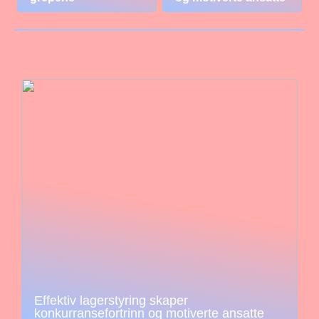
Effektiv lagerstyring skaper
konkurransefortrinn og motiverte ansatte