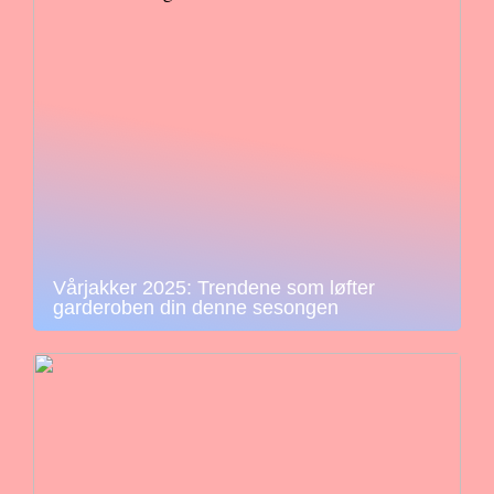
Vårjakker 2025: Trendene som løfter
garderoben din denne sesongen