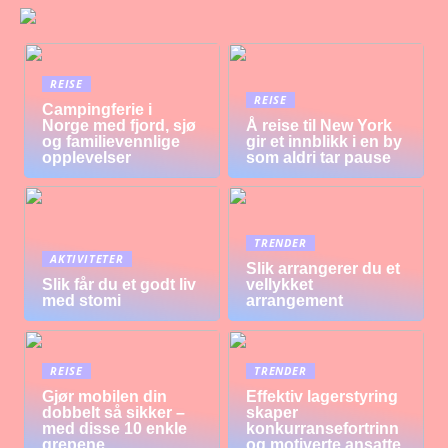
REISE
REISE
Campingferie i
Norge med fjord, sjø
Å reise til New York
og familievennlige
gir et innblikk i en by
opplevelser
som aldri tar pause
TRENDER
AKTIVITETER
Slik arrangerer du et
Slik får du et godt liv
vellykket
med stomi
arrangement
REISE
TRENDER
Gjør mobilen din
Effektiv lagerstyring
dobbelt så sikker –
skaper
med disse 10 enkle
konkurransefortrinn
grepene
og motiverte ansatte