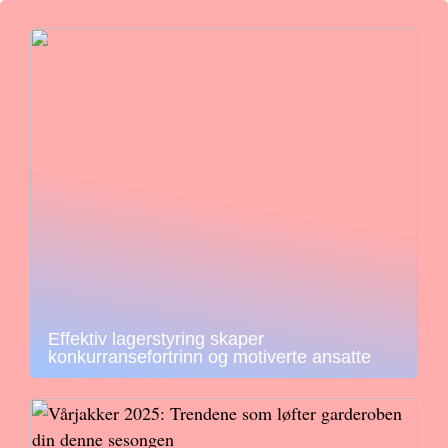
Effektiv lagerstyring skaper
konkurransefortrinn og motiverte ansatte