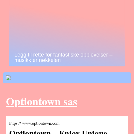
Legg til rette for fantastiske opplevelser –
musikk er nøkkelen
Optiontown sas
https:// www.optiontown.com
Optiontown – Enjoy Unique