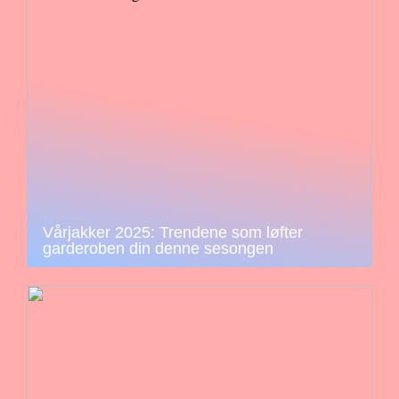
Vårjakker 2025: Trendene som løfter
garderoben din denne sesongen