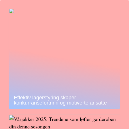
Effektiv lagerstyring skaper
konkurransefortrinn og motiverte ansatte