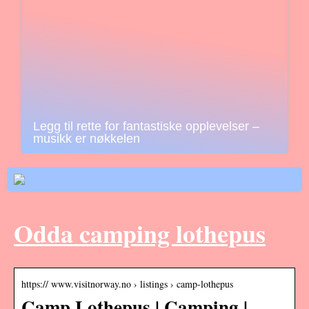
Legg til rette for fantastiske opplevelser –
musikk er nøkkelen
Odda camping lothepus
https:// www.visitnorway.no › listings › camp-lothepus
Camp Lothepus | Camping |