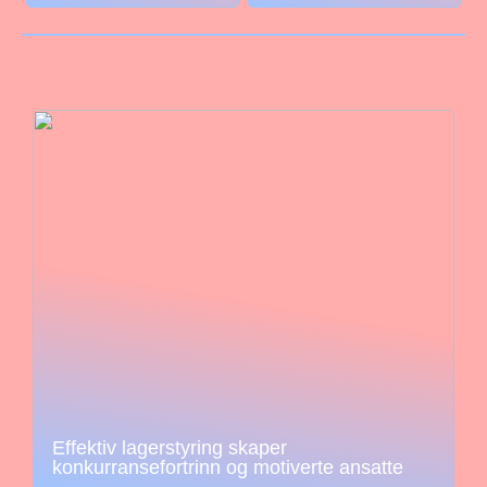
Effektiv lagerstyring skaper
konkurransefortrinn og motiverte ansatte