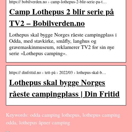
https:// bobilverden.no › camp-lothepus-2-blir-serie-pa-t…
Camp Lothepus 2 blir serie på
TV2 – Bobilverden.no
Lothepus skal bygge Norges råeste campingplass i
Odda, med stavkirke, småfly, langhus og
gravemaskinmuseum, reklamerer TV2 for sin nye
serie «Lothepus camping».
https:// dinfritid.no › tett-på › 2022/03 › lothepus-skal-b…
Lothepus skal bygge Norges
råeste campingplass | Din Fritid
Keywords: odda camping lothepus, lothepus camping
odda, lothepus åpner camping