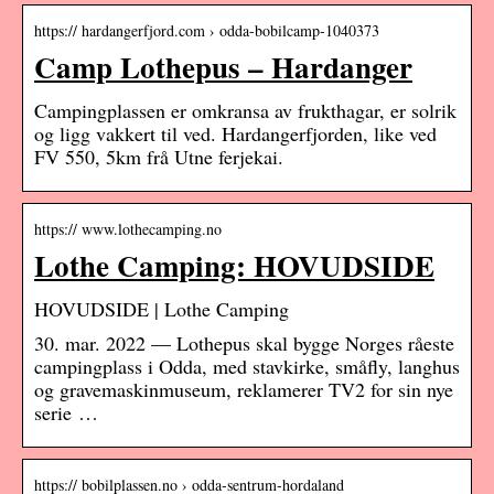
https:// hardangerfjord.com › odda-bobilcamp-1040373
Camp Lothepus – Hardanger
Campingplassen er omkransa av frukthagar, er solrik
og ligg vakkert til ved. Hardangerfjorden, like ved
FV 550, 5km frå Utne ferjekai.
https:// www.lothecamping.no
Lothe Camping: HOVUDSIDE
HOVUDSIDE | Lothe Camping
30. mar. 2022 — Lothepus skal bygge Norges råeste
campingplass i Odda, med stavkirke, småfly, langhus
og gravemaskinmuseum, reklamerer TV2 for sin nye
serie …
https:// bobilplassen.no › odda-sentrum-hordaland