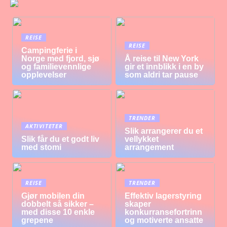
REISE
REISE
Campingferie i
Norge med fjord, sjø
Å reise til New York
og familievennlige
gir et innblikk i en by
opplevelser
som aldri tar pause
TRENDER
AKTIVITETER
Slik arrangerer du et
Slik får du et godt liv
vellykket
med stomi
arrangement
REISE
TRENDER
Gjør mobilen din
Effektiv lagerstyring
dobbelt så sikker –
skaper
med disse 10 enkle
konkurransefortrinn
grepene
og motiverte ansatte