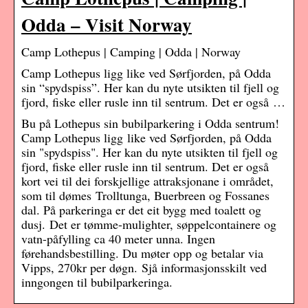
Odda – Visit Norway
Camp Lothepus | Camping | Odda | Norway
Camp Lothepus ligg like ved Sørfjorden, på Odda
sin “spydspiss”. Her kan du nyte utsikten til fjell og
fjord, fiske eller rusle inn til sentrum. Det er også …
Bu på Lothepus sin bubilparkering i Odda sentrum!
Camp Lothepus ligg like ved Sørfjorden, på Odda
sin "spydspiss". Her kan du nyte utsikten til fjell og
fjord, fiske eller rusle inn til sentrum. Det er også
kort vei til dei forskjellige attraksjonane i området,
som til dømes Trolltunga, Buerbreen og Fossanes
dal. På parkeringa er det eit bygg med toalett og
dusj. Det er tømme-mulighter, søppelcontainere og
vatn-påfylling ca 40 meter unna. Ingen
førehandsbestilling. Du møter opp og betalar via
Vipps, 270kr per døgn. Sjå informasjonsskilt ved
inngongen til bubilparkeringa.