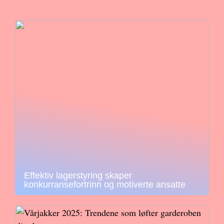
Effektiv lagerstyring skaper
konkurransefortrinn og motiverte ansatte