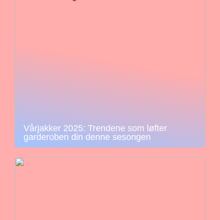
Vårjakker 2025: Trendene som løfter
garderoben din denne sesongen