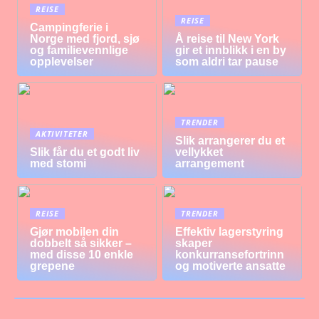
REISE
REISE
Campingferie i
Norge med fjord, sjø
Å reise til New York
og familievennlige
gir et innblikk i en by
opplevelser
som aldri tar pause
TRENDER
AKTIVITETER
Slik arrangerer du et
Slik får du et godt liv
vellykket
med stomi
arrangement
REISE
TRENDER
Gjør mobilen din
Effektiv lagerstyring
dobbelt så sikker –
skaper
med disse 10 enkle
konkurransefortrinn
grepene
og motiverte ansatte