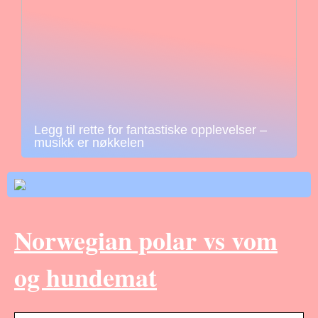
Legg til rette for fantastiske opplevelser –
musikk er nøkkelen
Norwegian polar vs vom
og hundemat