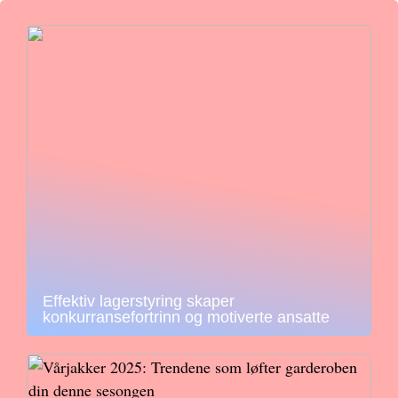
Effektiv lagerstyring skaper
konkurransefortrinn og motiverte ansatte