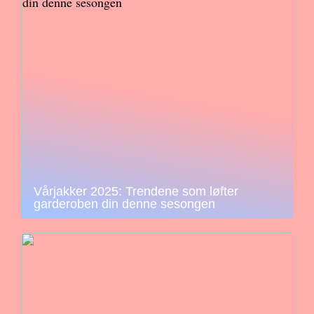
Vårjakker 2025: Trendene som løfter
garderoben din denne sesongen