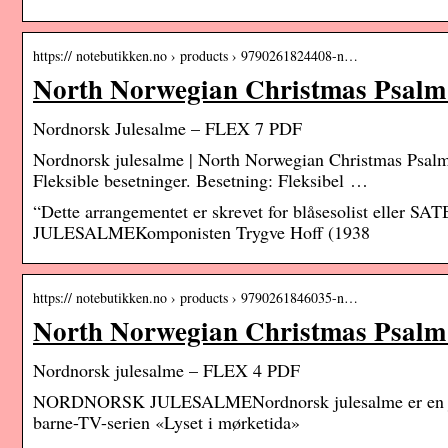
https:// notebutikken.no › products › 9790261824408-n…
North Norwegian Christmas Psal
Nordnorsk Julesalme – FLEX 7 PDF
Nordnorsk julesalme | North Norwegian Christmas Psal
Fleksible besetninger. Besetning: Fleksibel …
“Dette arrangementet er skrevet for blåsesolist elle
JULESALMEKomponisten Trygve Hoff (1938
https:// notebutikken.no › products › 9790261846035-n…
North Norwegian Christmas Psal
Nordnorsk julesalme – FLEX 4 PDF
NORDNORSK JULESALMENordnorsk julesalme er en julesa
barne-TV-serien «Lyset i mørketida»