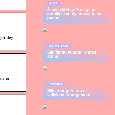
REISE
Å reise til New York gir et
innblikk i en by som aldri tar
pause
 gir deg
AKTIVITETER
Slik får du et godt liv med
stomi
 de er
TRENDER
Slik arrangerer du et
vellykket arrangement