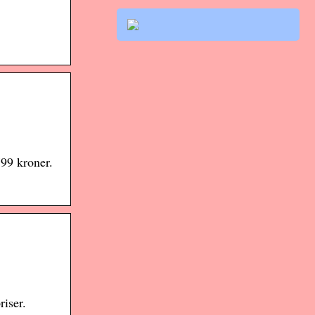
799 kroner.
riser.