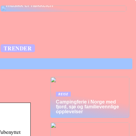
musikk er nøkkelen
TRENDER
REISE
Campingferie i Norge med
fjord, sjø og familievennlige
opplevelser
/ubenyttet