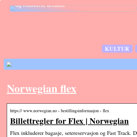
og motiverte ansatte
KULTUR
Norwegian flex
https:// www.norwegian.no › bestillingsinformasjon › flex
Billettregler for Flex | Norwegian
Flex inkluderer bagasje, setereservasjon og Fast Track. D