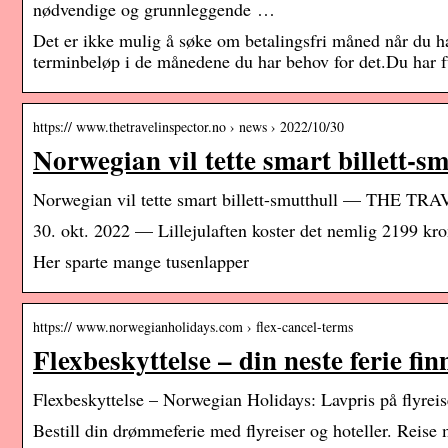
nødvendige og grunnleggende …
Det er ikke mulig å søke om betalingsfri måned når du har 
terminbeløp i de månedene du har behov for det.Du har fu
https:// www.thetravelinspector.no › news › 2022/10/30
Norwegian vil tette smart billett-sm
Norwegian vil tette smart billett-smutthull — THE 
30. okt. 2022 — Lillejulaften koster det nemlig 2199 kron
Her sparte mange tusenlapper
https:// www.norwegianholidays.com › flex-cancel-terms
Flexbeskyttelse – din neste ferie fi
Flexbeskyttelse – Norwegian Holidays: Lavpris på flyreise
Bestill din drømmeferie med flyreiser og hoteller. Reise 