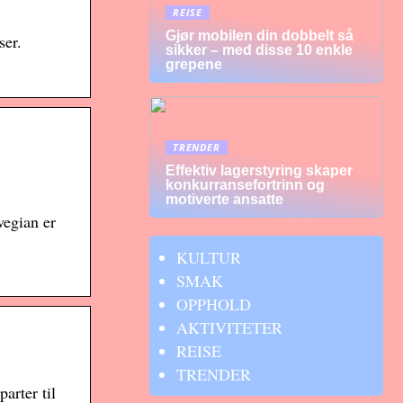
REISE
Gjør mobilen din dobbelt så
ser.
sikker – med disse 10 enkle
grepene
TRENDER
Effektiv lagerstyring skaper
konkurransefortrinn og
motiverte ansatte
wegian er
KULTUR
SMAK
OPPHOLD
AKTIVITETER
REISE
TRENDER
arter til