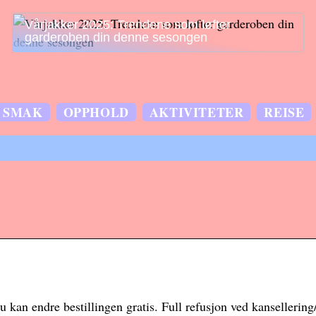
Vårjakker 2025: Trendene som løfter
garderoben din denne sesongen
SMAK
OPPHOLD
AKTIVITETER
REISE
u kan endre bestillingen gratis. Full refusjon ved kansellering