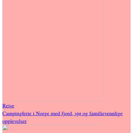
Reise
Campingferie i Norge med fjord, sjø og familievennlige
opplevelser