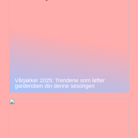
Vårjakker 2025: Trendene som løfter
garderoben din denne sesongen