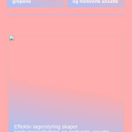
grepene
og motiverte ansatte
Effektiv lagerstyring skaper
konkurransefortrinn og motiverte ansatte