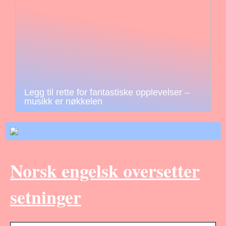
Legg til rette for fantastiske opplevelser –
musikk er nøkkelen
Norsk engelsk oversetter
setninger