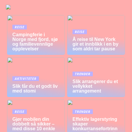
REISE
REISE
Campingferie i
Norge med fjord, sjø
Å reise til New York
og familievennlige
gir et innblikk i en by
opplevelser
som aldri tar pause
TRENDER
AKTIVITETER
Slik arrangerer du et
Slik får du et godt liv
vellykket
med stomi
arrangement
REISE
TRENDER
Gjør mobilen din
Effektiv lagerstyring
dobbelt så sikker –
skaper
med disse 10 enkle
konkurransefortrinn