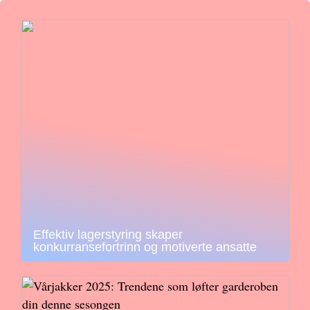
Effektiv lagerstyring skaper
konkurransefortrinn og motiverte ansatte