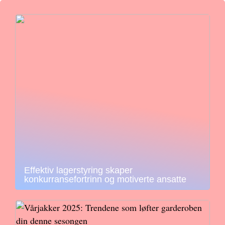
Effektiv lagerstyring skaper
konkurransefortrinn og motiverte ansatte