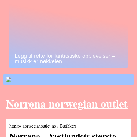
Legg til rette for fantastiske opplevelser –
musikk er nøkkelen
Norrøna norwegian outlet
https:// norwegianoutlet.no › Butikkers
Norrøna – Vestlandets største