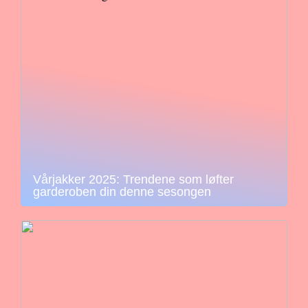
Vårjakker 2025: Trendene som løfter
garderoben din denne sesongen