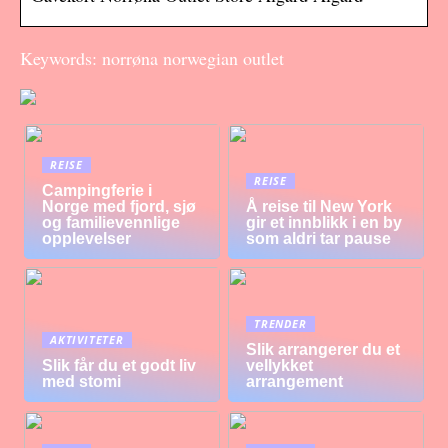
Keywords: norrøna norwegian outlet
REISE
REISE
Campingferie i
Norge med fjord, sjø
Å reise til New York
og familievennlige
gir et innblikk i en by
opplevelser
som aldri tar pause
TRENDER
AKTIVITETER
Slik arrangerer du et
Slik får du et godt liv
vellykket
med stomi
arrangement