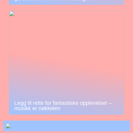
Legg til rette for fantastiske opplevelser –
musikk er nøkkelen