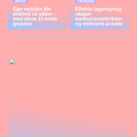
REISE
TRENDER
Gjør mobilen din
Effektiv lagerstyring
dobbelt så sikker –
skaper
med disse 10 enkle
konkurransefortrinn
grepene
og motiverte ansatte