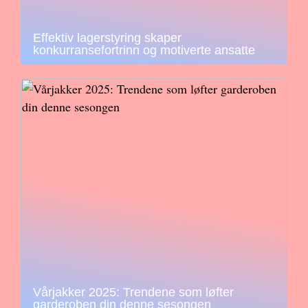
Effektiv lagerstyring skaper
konkurransefortrinn og motiverte ansatte
Vårjakker 2025: Trendene som løfter
garderoben din denne sesongen