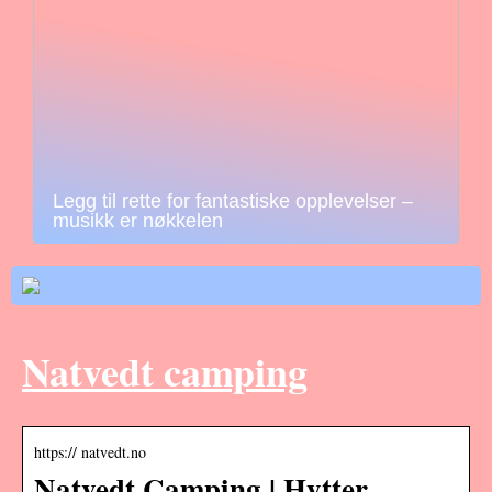
Legg til rette for fantastiske opplevelser –
musikk er nøkkelen
Natvedt camping
https:// natvedt.no
Natvedt Camping | Hytter,