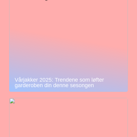
Vårjakker 2025: Trendene som løfter
garderoben din denne sesongen