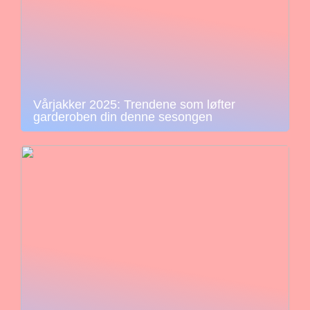
Vårjakker 2025: Trendene som løfter
garderoben din denne sesongen