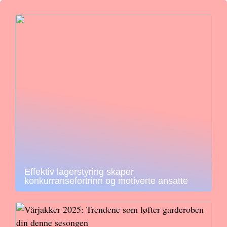
Effektiv lagerstyring skaper
konkurransefortrinn og motiverte ansatte