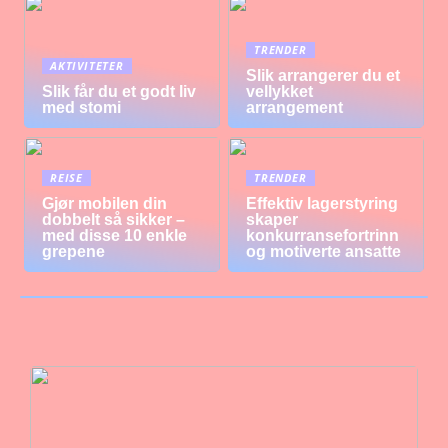
TRENDER
AKTIVITETER
Slik arrangerer du et
Slik får du et godt liv
vellykket
med stomi
arrangement
REISE
TRENDER
Gjør mobilen din
Effektiv lagerstyring
dobbelt så sikker –
skaper
med disse 10 enkle
konkurransefortrinn
grepene
og motiverte ansatte