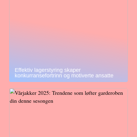
Effektiv lagerstyring skaper
konkurransefortrinn og motiverte ansatte