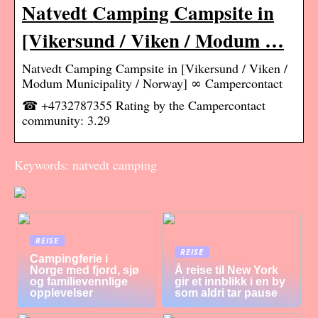
Natvedt Camping Campsite in
[Vikersund / Viken / Modum …
Natvedt Camping Campsite in [Vikersund / Viken /
Modum Municipality / Norway] ∞ Campercontact
☎ +4732787355 Rating by the Campercontact
community: 3.29
Keywords: natvedt camping
REISE
REISE
Campingferie i
Norge med fjord, sjø
Å reise til New York
og familievennlige
gir et innblikk i en by
opplevelser
som aldri tar pause