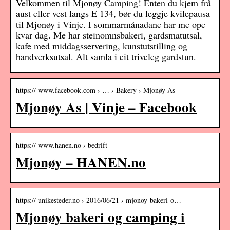
Velkommen til Mjonøy Camping! Enten du kjem frå
aust eller vest langs E 134, bør du leggje kvilepausa
til Mjonøy i Vinje. I sommarmånadane har me ope
kvar dag. Me har steinomnsbakeri, gardsmatutsal,
kafe med middagsservering, kunstutstilling og
handverksutsal. Alt samla i eit triveleg gardstun.
https:// www.facebook.com › … › Bakery › Mjonøy As
Mjonøy As | Vinje – Facebook
https:// www.hanen.no › bedrift
Mjonøy – HANEN.no
https:// unikesteder.no › 2016/06/21 › mjonoy-bakeri-o…
Mjonøy bakeri og camping i