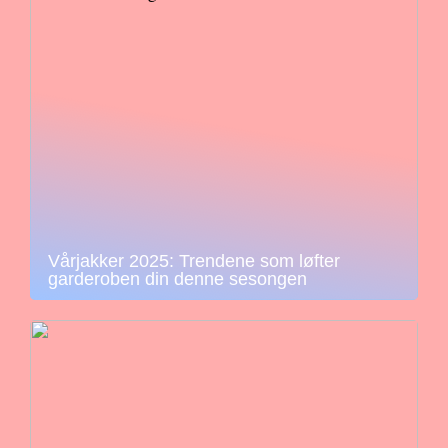
Vårjakker 2025: Trendene som løfter
garderoben din denne sesongen