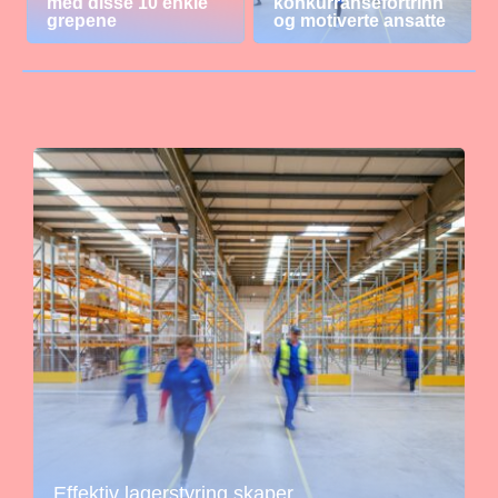
med disse 10 enkle
konkurransefortrinn
grepene
og motiverte ansatte
Effektiv lagerstyring skaper