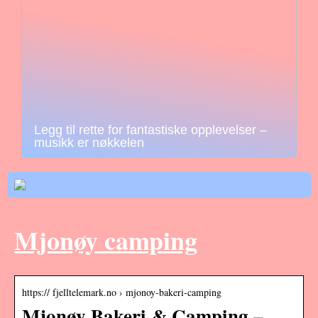
Legg til rette for fantastiske opplevelser –
musikk er nøkkelen
Mjonøy camping
https:// fjelltelemark.no › mjonoy-bakeri-camping
Mjonøy Bakeri & Camping –