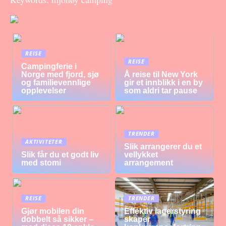
REISE
REISE
Campingferie i
Norge med fjord, sjø
Å reise til New York
og familievennlige
gir et innblikk i en by
opplevelser
som aldri tar pause
TRENDER
AKTIVITETER
Slik arrangerer du et
Slik får du et godt liv
vellykket
med stomi
arrangement
REISE
TRENDER
Gjør mobilen din
Effektiv lagerstyring
dobbelt så sikker –
skaper