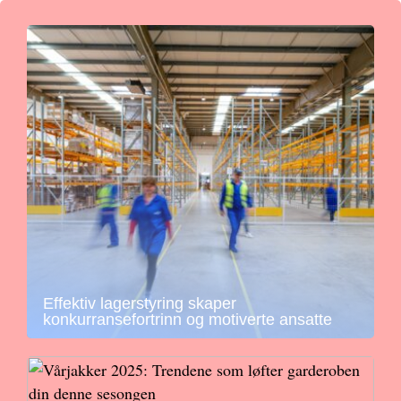
Effektiv lagerstyring skaper
konkurransefortrinn og motiverte ansatte