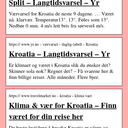
Split – Langtidsvarsel – Yr
Værvarsel for Kroatia de neste 9 dagene. … Været
nå. klarvær. Temperatur13°. 13°. Føles som 13°.
Nedbør 0 mm. 4 m/s lett bris fra sørvest4 m/s.
https:// www.yr.no › værvarsel › daglig-tabell › Kroatia
Kroatia – Langtidsvarsel – Yr
Er klimaet og været i Kroatia slik du ønsker det?
Skinner sola nok? Regner det? – Få svarene her &
finn billige reiser. Alle måneder. Flere byer.
https:// www.travelmarket.no › kroatia › klima-vaer
Klima & vær for Kroatia – Finn
været for din reise her
De beste årstidene å besøke Kroatia er våren og