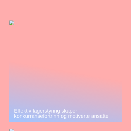
Effektiv lagerstyring skaper
konkurransefortrinn og motiverte ansatte