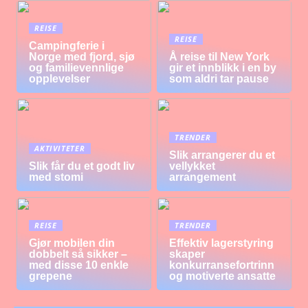
REISE
REISE
Campingferie i
Norge med fjord, sjø
Å reise til New York
og familievennlige
gir et innblikk i en by
opplevelser
som aldri tar pause
TRENDER
AKTIVITETER
Slik arrangerer du et
Slik får du et godt liv
vellykket
med stomi
arrangement
REISE
TRENDER
Gjør mobilen din
Effektiv lagerstyring
dobbelt så sikker –
skaper
med disse 10 enkle
konkurransefortrinn
grepene
og motiverte ansatte