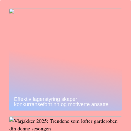
Effektiv lagerstyring skaper
konkurransefortrinn og motiverte ansatte