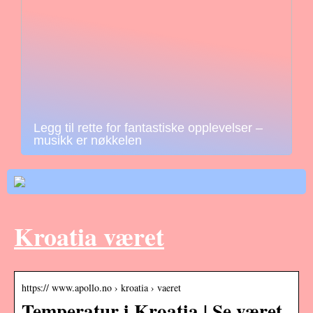
Legg til rette for fantastiske opplevelser –
musikk er nøkkelen
Kroatia været
https:// www.apollo.no › kroatia › vaeret
Temperatur i Kroatia | Se været