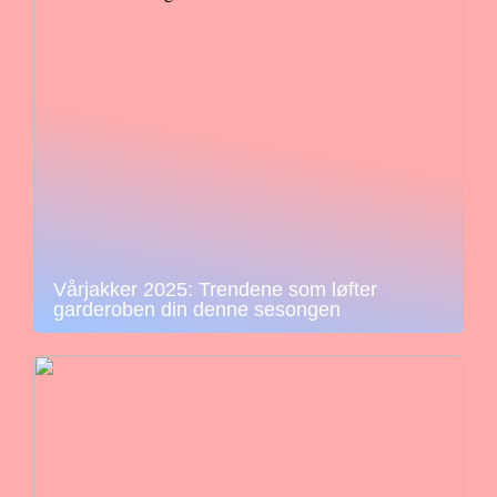
Vårjakker 2025: Trendene som løfter
garderoben din denne sesongen