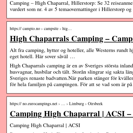
Camping – High Chaparral, Hillerstorp: Se 32 reiseanmel
vurdert som nr. 4 av 5 temaovernattinger i Hillerstorp og 
https:// campio.no › campsite › hig…
High Chaparrals Camping – Campio
Alt fra camping, hytter og hoteller, alle Westerns rundt
eget hotell. Här sover såväl …
High Chaparrals camping är en av Sveriges största inland
husvagnar, husbilar och tält. Storån slingrar sig sakta l
Sveriges renaste badvatten.När parken stänger för kvällen
för hela familjen på campingen. För att se vad som är på g
https:// no.eurocampings.net › … › Limburg › Oirsbeek
Camping High Chaparral | ACSI –
Camping High Chaparral | ACSI