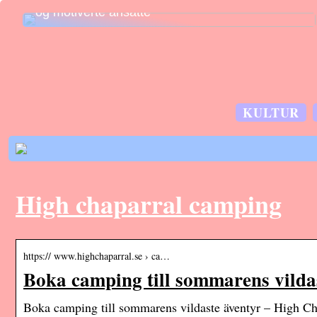
og motiverte ansatte
KULTUR
High chaparral camping
https:// www.highchaparral.se › ca…
Boka camping till sommarens vilda
Boka camping till sommarens vildaste äventyr – High C