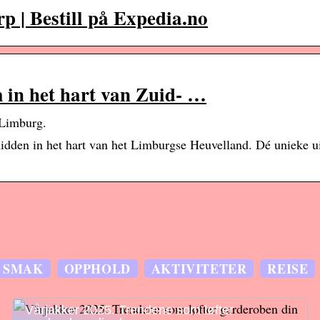
p | Bestill på Expedia.no
in het hart van Zuid- …
-Limburg.
dden in het hart van het Limburgse Heuvelland. Dé unieke ui
SMAK
OPPHOLD
AKTIVITETER
REISE
Vårjakker 2025: Trendene som løfter