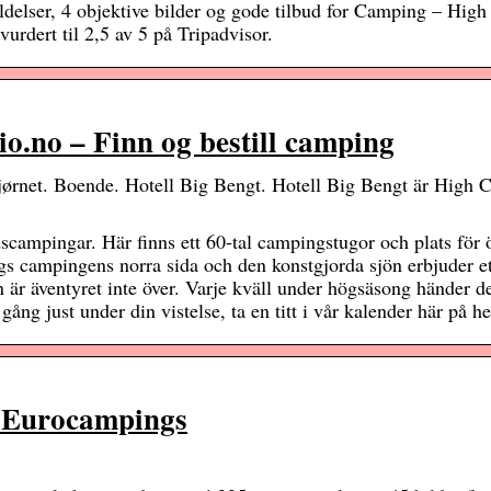
delser, 4 objektive bilder og gode tilbud for Camping – High
vurdert til 2,5 av 5 på Tripadvisor.
.no – Finn og bestill camping
 hjørnet. Boende. Hotell Big Bengt. Hotell Big Bengt är High 
scampingar. Här finns ett 60-tal campingstugor och plats för 
ängs campingens norra sida och den konstgjorda sjön erbjuder et
 är äventyret inte över. Varje kväll under högsäsong händer d
ång just under din vistelse, ta en titt i vår kalender här på h
 Eurocampings