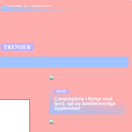
musikk er nøkkelen
TRENDER
REISE
Campingferie i Norge med
fjord, sjø og familievennlige
opplevelser