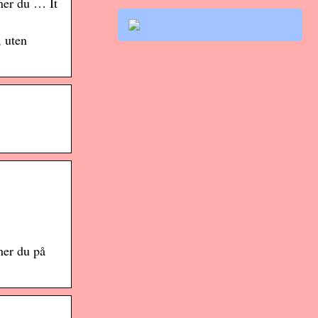
ner du … It
 uten
ner du på