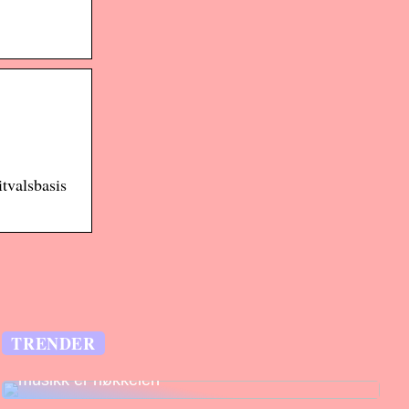
tvalsbasis
TRENDER
Legg til rette for fantastiske opplevelser –
musikk er nøkkelen