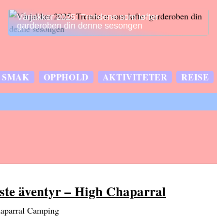
Vårjakker 2025: Trendene som løfter
garderoben din denne sesongen
SMAK
OPPHOLD
AKTIVITETER
REISE
ste äventyr – High Chaparral
haparral Camping