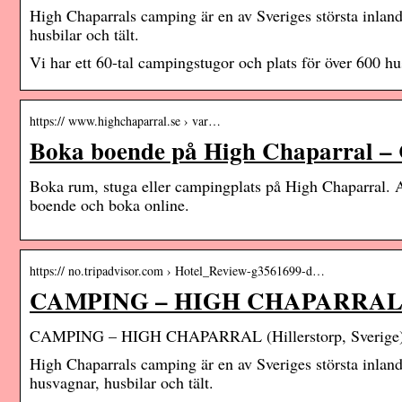
High Chaparrals camping är en av Sveriges största inland
husbilar och tält.
Vi har ett 60-tal campingstugor och plats för över 600 h
https:// www.highchaparral.se › var…
Boka boende på High Chaparral – 
Boka rum, stuga eller campingplats på High Chaparral. A
boende och boka online.
https:// no.tripadvisor.com › Hotel_Review-g3561699-d…
CAMPING – HIGH CHAPARRAL (Hil
CAMPING – HIGH CHAPARRAL (Hillerstorp, Sverige) –
High Chaparrals camping är en av Sveriges största inland
husvagnar, husbilar och tält.