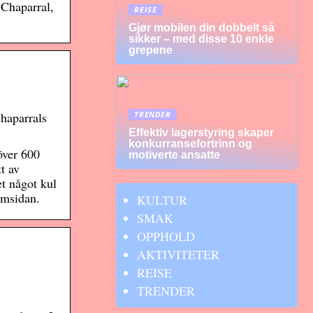
 Chaparral,
REISE
Gjør mobilen din dobbelt så
sikker – med disse 10 enkle
grepene
TRENDER
Chaparrals
Effektiv lagerstyring skaper
konkurransefortrinn og
över 600
motiverte ansatte
t av
et något kul
emsidan.
KULTUR
SMAK
OPPHOLD
AKTIVITETER
REISE
TRENDER