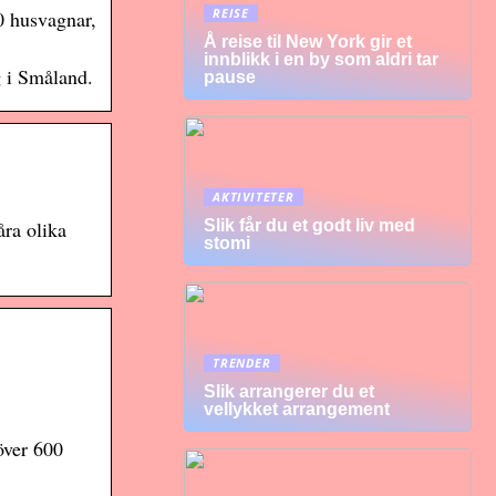
REISE
0 husvagnar,
Å reise til New York gir et
innblikk i en by som aldri tar
g i Småland.
pause
AKTIVITETER
Slik får du et godt liv med
ra olika
stomi
TRENDER
Slik arrangerer du et
vellykket arrangement
över 600