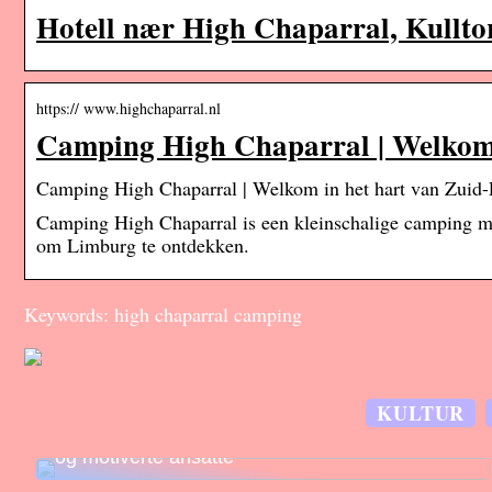
Hotell nær High Chaparral, Kulltor
https:// www.highchaparral.nl
Camping High Chaparral | Welkom 
Camping High Chaparral | Welkom in het hart van Zuid
Camping High Chaparral is een kleinschalige camping mi
om Limburg te ontdekken.
Keywords: high chaparral camping
KULTUR
Effektiv lagerstyring skaper konkurransefortrinn
og motiverte ansatte