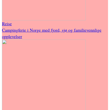
Reise
Campingferie i Norge med fjord, sjø og familievennlige
opplevelser