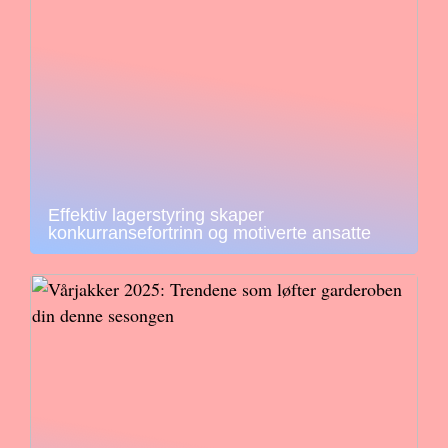
Effektiv lagerstyring skaper
konkurransefortrinn og motiverte ansatte