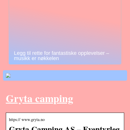
Legg til rette for fantastiske opplevelser –
musikk er nøkkelen
Gryta camping
https:// www.gryta.no
Gryta Camping AS – Eventyrleg