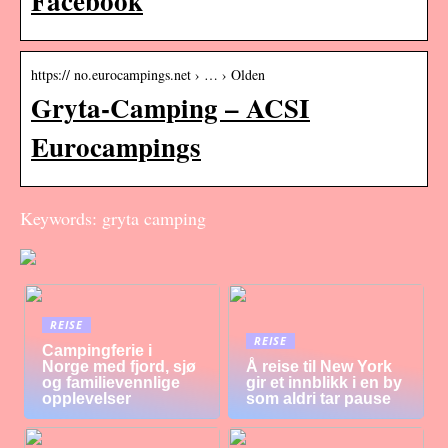
Facebook
https:// no.eurocampings.net › … › Olden
Gryta-Camping – ACSI
Eurocampings
Keywords: gryta camping
REISE
REISE
Campingferie i
Norge med fjord, sjø
Å reise til New York
og familievennlige
gir et innblikk i en by
opplevelser
som aldri tar pause