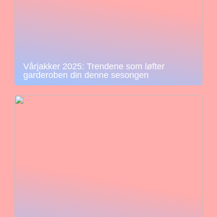
Vårjakker 2025: Trendene som løfter
garderoben din denne sesongen