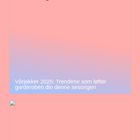
Vårjakker 2025: Trendene som løfter
garderoben din denne sesongen