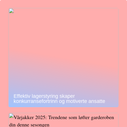
Effektiv lagerstyring skaper
konkurransefortrinn og motiverte ansatte