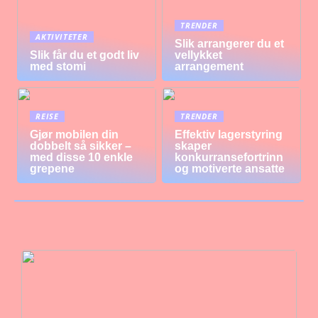
TRENDER
AKTIVITETER
Slik arrangerer du et
Slik får du et godt liv
vellykket
med stomi
arrangement
REISE
TRENDER
Gjør mobilen din
Effektiv lagerstyring
dobbelt så sikker –
skaper
med disse 10 enkle
konkurransefortrinn
grepene
og motiverte ansatte