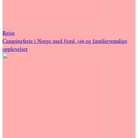
Reise
Campingferie i Norge med fjord, sjø og familievennlige
opplevelser