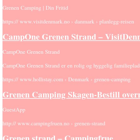
Grenen Camping | Din Fritid
https:// www.visitdenmark.no › danmark › planlegg-reisen
CampOne Grenen Strand – VisitDen
CampOne Grenen Strand
CampOne Grenen Strand er en rolig og hyggelig familieplads
https:// www.hollistay.com › Denmark › grenen-camping
Grenen Camping Skagen-Bestill overn
GuestApp
http:// www.campingfruen.no › grenen-strand
Grenen strand – Campingfrue