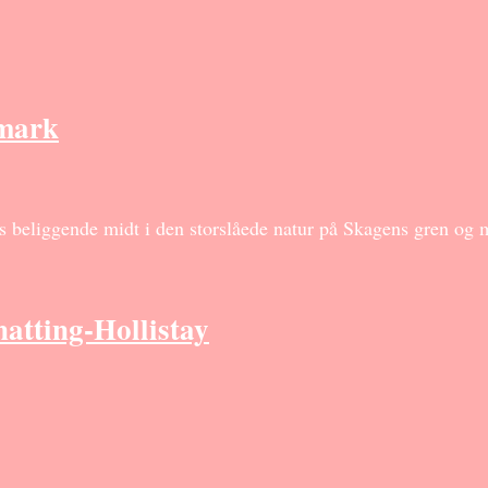
mark
 beliggende midt i den storslåede natur på Skagens gren og m
atting-Hollistay