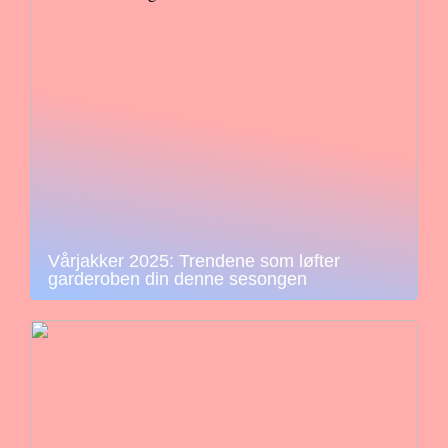
Vårjakker 2025: Trendene som løfter
garderoben din denne sesongen