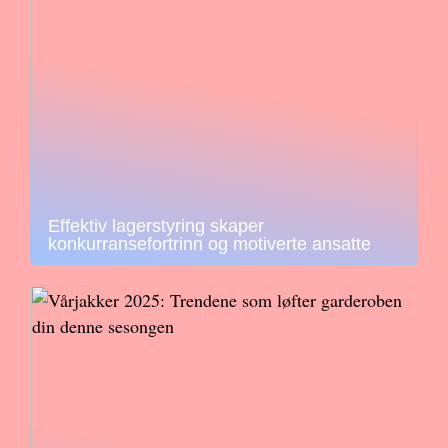
Effektiv lagerstyring skaper
konkurransefortrinn og motiverte ansatte