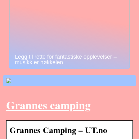
Legg til rette for fantastiske opplevelser –
musikk er nøkkelen
Grannes camping
Grannes Camping – UT.no