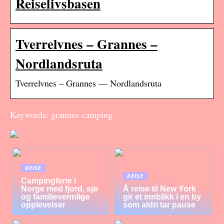
Reiselivsbasen
Tverrelvnes – Grannes –
Nordlandsruta
Tverrelvnes – Grannes — Nordlandsruta
Keywords: grannes camping
REISE
REISE
Campingferie i
Norge med fjord, sjø
Å reise til New York
og familievennlige
gir et innblikk i en by
opplevelser
som aldri tar pause