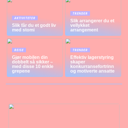
TRENDER
AKTIVITETER
Slik arrangerer du et
Slik får du et godt liv
vellykket
med stomi
arrangement
REISE
TRENDER
Gjør mobilen din
Effektiv lagerstyring
dobbelt så sikker –
skaper
med disse 10 enkle
konkurransefortrinn
grepene
og motiverte ansatte