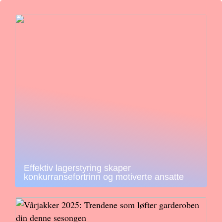
Effektiv lagerstyring skaper
konkurransefortrinn og motiverte ansatte