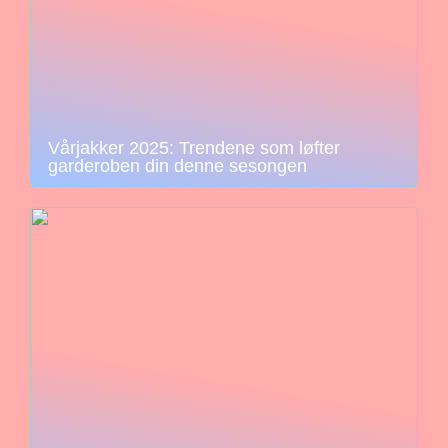
Vårjakker 2025: Trendene som løfter
garderoben din denne sesongen