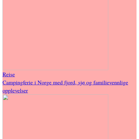
Reise
Campingferie i Norge med fjord, sjø og familievennlige
opplevelser