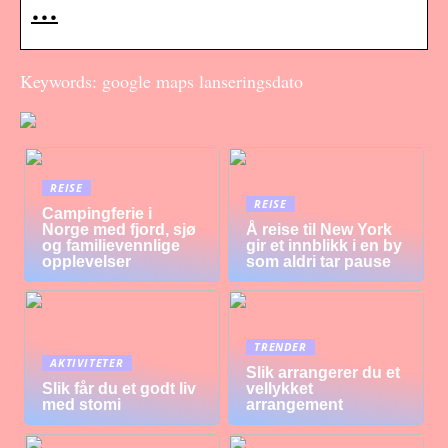
…
Keywords: google maps lanseringsdato
REISE
REISE
Campingferie i
Norge med fjord, sjø
Å reise til New York
og familievennlige
gir et innblikk i en by
opplevelser
som aldri tar pause
TRENDER
AKTIVITETER
Slik arrangerer du et
Slik får du et godt liv
vellykket
med stomi
arrangement