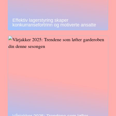
Effektiv lagerstyring skaper
konkurransefortrinn og motiverte ansatte
Vårjakker 2025: Trendene som løfter