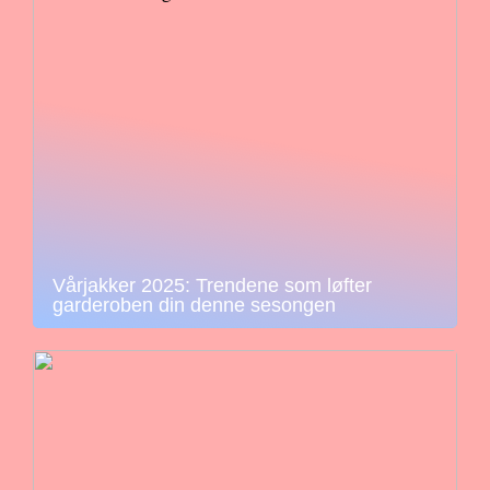
Vårjakker 2025: Trendene som løfter
garderoben din denne sesongen