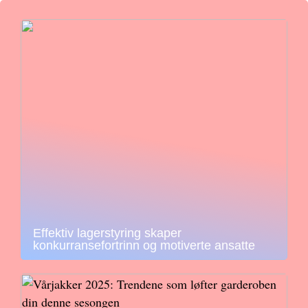
Effektiv lagerstyring skaper
konkurransefortrinn og motiverte ansatte