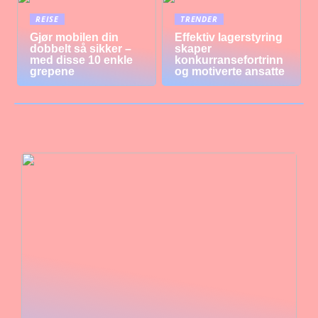
REISE
TRENDER
Gjør mobilen din
Effektiv lagerstyring
dobbelt så sikker –
skaper
med disse 10 enkle
konkurransefortrinn
grepene
og motiverte ansatte