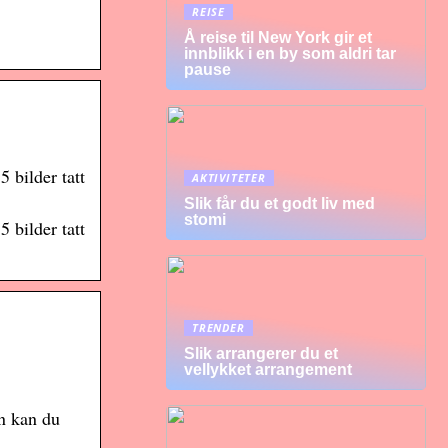
REISE
Å reise til New York gir et
innblikk i en by som aldri tar
pause
 bilder tatt
AKTIVITETER
Slik får du et godt liv med
stomi
 bilder tatt
TRENDER
Slik arrangerer du et
vellykket arrangement
en kan du