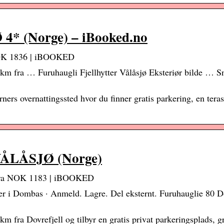
(Norge) – iBooked.no
K 1836 | iBOOKED
.8 km fra … Furuhaugli Fjellhytter Vålåsjø Eksteriør bilde … S
ers overnattingssted hvor du finner gratis parkering, en tera
LÅSJØ (Norge)
a NOK 1183 | iBOOKED
r i Dombas · Anmeld. Lagre. Del eksternt. Furuhauglie 80 Do
km fra Dovrefjell og tilbyr en gratis privat parkeringsplads, gr