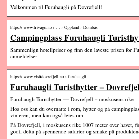
Velkommen til Furuhaugli på Dovrefjell!
https:// www.trivago.no › … › Oppland › Dombås
Campingplass Furuhaugli Turisthy
Sammenlign hotellpriser og finn den laveste prisen for 
anmeldelser.
https:// www.visitdovrefjell.no › furuhaugli
Furuhaugli Turisthytter – Dovrefje
Furuhaugli Turisthytter — Dovrefjell – moskusens rike
Hos oss kan du overnatte i rom, hytter og på campingpla
vinteren, men kan også leies om …
På Dovrefjell, i moskusens rike 1007 meter over havet, fi
godt, delta på spennende safarier og smake på produkten