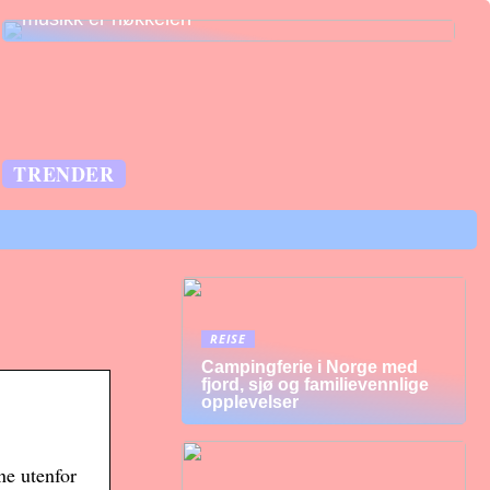
musikk er nøkkelen
TRENDER
REISE
Campingferie i Norge med
fjord, sjø og familievennlige
opplevelser
ne utenfor