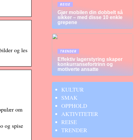
REISE
Gjør mobilen din dobbelt så
sikker – med disse 10 enkle
grepene
ilder og les
TRENDER
Effektiv lagerstyring skaper
konkurransefortrinn og
motiverte ansatte
KULTUR
SMAK
OPPHOLD
populær om
AKTIVITETER
REISE
bo og spise
TRENDER