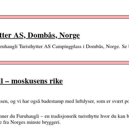
tter AS, Dombås, Norge
Furuhaugli Turisthytter AS Campingplass i Dombås, Norge. Se b
ll – moskusens rike
ssen, og vi har også badestamp med luftdyser, som er svært 
nner du Furuhaugli – en tradisjonsrik turisthytte hvor du kan 
e fra Norges minste bryggeri.