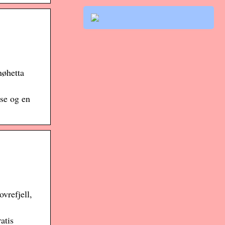
nøhetta
sse og en
vrefjell,
atis