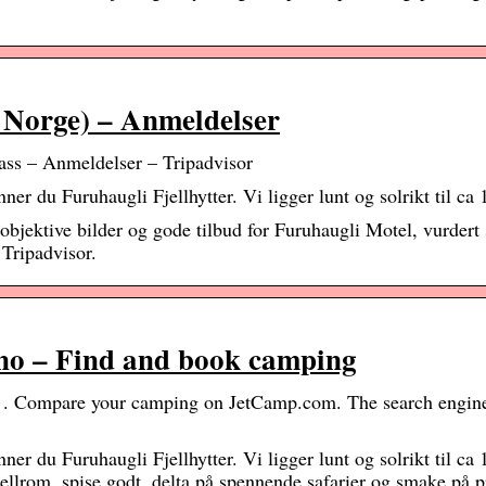
rge) – Anmeldelser
– Anmeldelser – Tripadvisor
ner du Furuhaugli Fjellhytter. Vi ligger lunt og solrikt til ca
bjektive bilder og gode tilbud for Furuhaugli Motel, vurdert 
 Tripadvisor.
.no – Find and book camping
 . Compare your camping on JetCamp.com. The search engine
ner du Furuhaugli Fjellhytter. Vi ligger lunt og solrikt til ca
otellrom, spise godt, delta på spennende safarier og smake på 