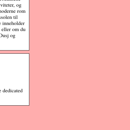
viteter, og
 moderne rom
solen til
e inneholder
 eller om du
 Dusj og
 dedicated