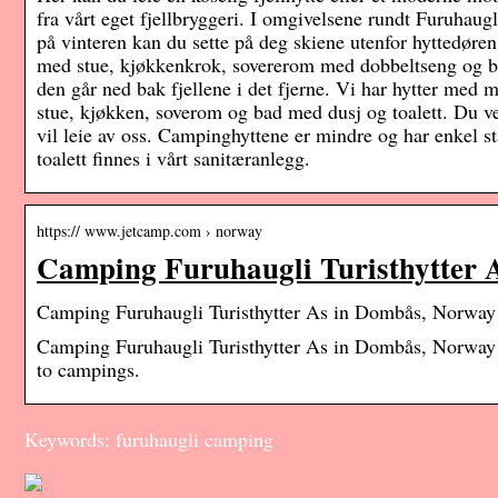
fra vårt eget fjellbryggeri. I omgivelsene rundt Furu­haugl
på vinteren kan du sette på deg skiene utenfor hyttedøre
med stue, kjøkkenkrok, sovererom med dobbeltseng og bad
den går ned bak fjellene i det fjerne. Vi har hytter med 
stue, kjøkken, soverom og bad med dusj og toalett. Du v
vil leie av oss. Campinghyttene er mindre og har enkel s
toalett finnes i vårt sanitæranlegg.
https:// www.jetcamp.com › norway
Camping Furuhaugli Turisthytter 
Camping Furuhaugli Turisthytter As in Dombås, Norway
Camping Furuhaugli Turisthytter As in Dombås, Norway
to campings.
Keywords: furuhaugli camping