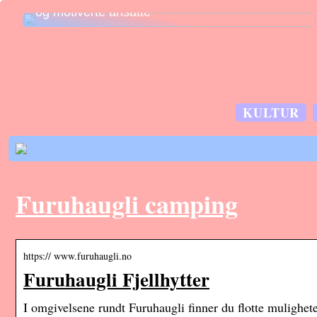
og motiverte ansatte
KULTUR
Furuhaugli camping
https:// www.furuhaugli.no
Furuhaugli Fjellhytter
I omgivelsene rundt Furuhaugli finner du flotte mulighete