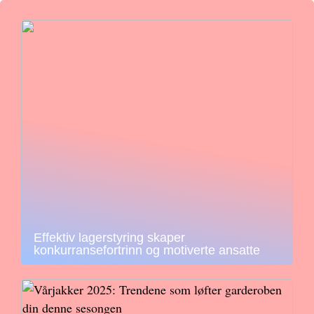
Effektiv lagerstyring skaper
konkurransefortrinn og motiverte ansatte