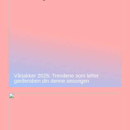
Vårjakker 2025: Trendene som løfter
garderoben din denne sesongen