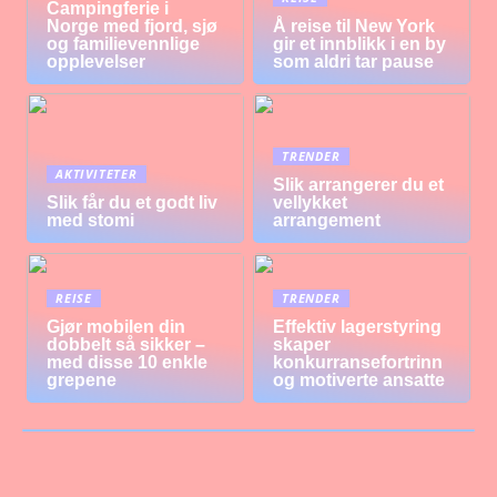
Campingferie i
Norge med fjord, sjø
Å reise til New York
og familievennlige
gir et innblikk i en by
opplevelser
som aldri tar pause
TRENDER
AKTIVITETER
Slik arrangerer du et
Slik får du et godt liv
vellykket
med stomi
arrangement
REISE
TRENDER
Gjør mobilen din
Effektiv lagerstyring
dobbelt så sikker –
skaper
med disse 10 enkle
konkurransefortrinn
grepene
og motiverte ansatte