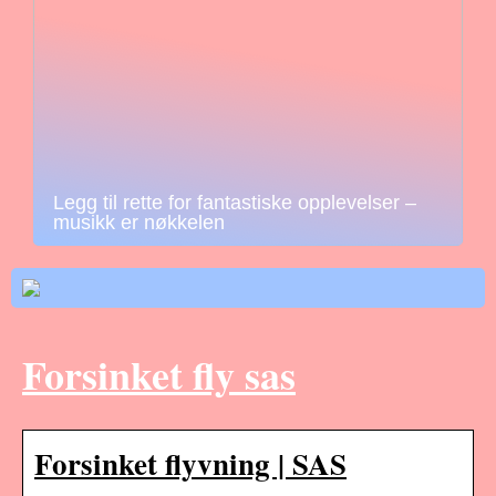
Legg til rette for fantastiske opplevelser –
musikk er nøkkelen
Forsinket fly sas
Forsinket flyvning | SAS