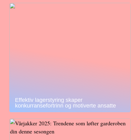
Effektiv lagerstyring skaper
konkurransefortrinn og motiverte ansatte