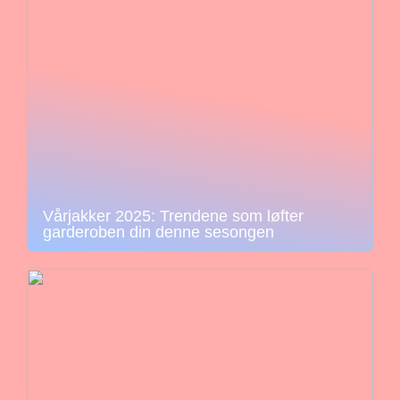
Vårjakker 2025: Trendene som løfter
garderoben din denne sesongen