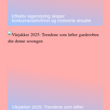
Effektiv lagerstyring skaper
konkurransefortrinn og motiverte ansatte
Vårjakker 2025: Trendene som løfter