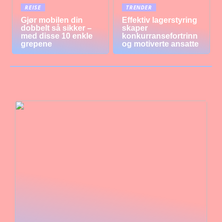
REISE
TRENDER
Gjør mobilen din
Effektiv lagerstyring
dobbelt så sikker –
skaper
med disse 10 enkle
konkurransefortrinn
grepene
og motiverte ansatte