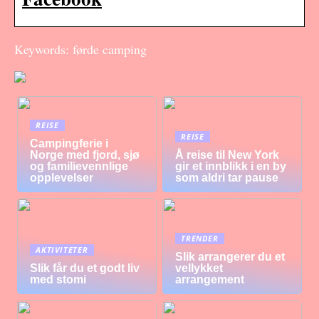
Keywords: førde camping
REISE
REISE
Campingferie i
Norge med fjord, sjø
Å reise til New York
og familievennlige
gir et innblikk i en by
opplevelser
som aldri tar pause
TRENDER
AKTIVITETER
Slik arrangerer du et
Slik får du et godt liv
vellykket
med stomi
arrangement