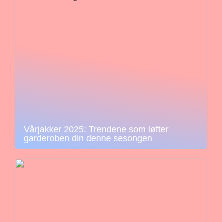
Vårjakker 2025: Trendene som løfter
garderoben din denne sesongen