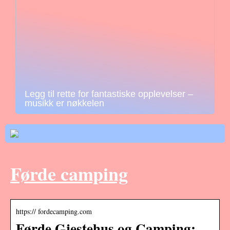
Legg til rette for fantastiske opplevelser –
musikk er nøkkelen
Førde camping
https:// fordecamping.com
Førde Gjestehus og Camping: