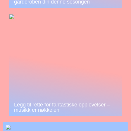
garderoben din denne sesongen
Legg til rette for fantastiske opplevelser –
musikk er nøkkelen