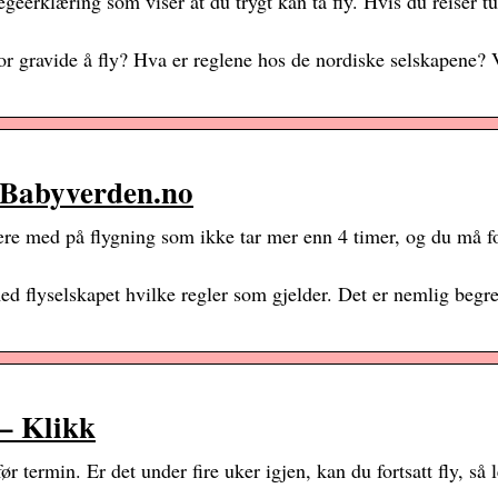
geerklæring som viser at du trygt kan ta fly. Hvis du reiser tu
for gravide å fly? Hva er reglene hos de nordiske selskapene? 
| Babyverden.no
re med på flygning som ikke tar mer enn 4 timer, og du må f
 med flyselskapet hvilke regler som gjelder. Det er nemlig begr
 – Klikk
 termin. Er det under fire uker igjen, kan du fortsatt fly, så