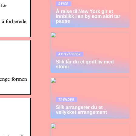
REISE
 før
Å reise til New York gir et
innblikk i en by som aldri tar
 å forberede
pause
AKTIVITETER
Slik får du et godt liv med
stomi
 lenge formen
TRENDER
Slik arrangerer du et
vellykket arrangement