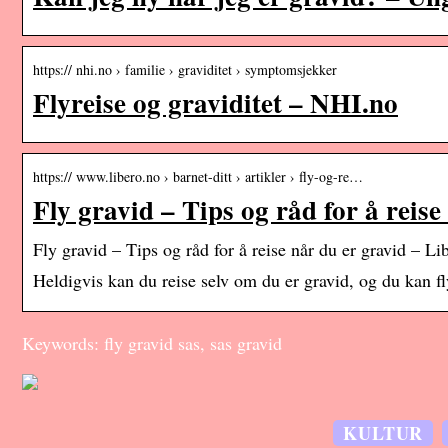
https:// nhi.no › familie › graviditet › symptomsjekker
Flyreise og graviditet – NHI.no
https:// www.libero.no › barnet-ditt › artikler › fly-og-re…
Fly gravid – Tips og råd for å reise
Fly gravid – Tips og råd for å reise når du er gravid – Li
Heldigvis kan du reise selv om du er gravid, og du kan fl
Keywords: fly gravid sas, sas gravid
KULTUR