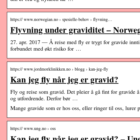
https:// www.norwegian.no › spesielle-behov › flyvning…
Flyvning under graviditet – Norwe
27. apr. 2017 — Å reise med fly er trygt for gravide innt
forbundet med økt risiko for …
https:// www.jordmorklinikken.no › blogg › kan-jeg-fly
Kan jeg fly når jeg er gravid?
Fly og reise som gravid. Det pleier å gå fint for gravide 
og utfordrende. Derfor bør …
Mange gravide som er hos oss, eller ringer til oss, lurer p
https:// www.ung.no › oss
Kan jeg fly når jeg er gravid? – Un