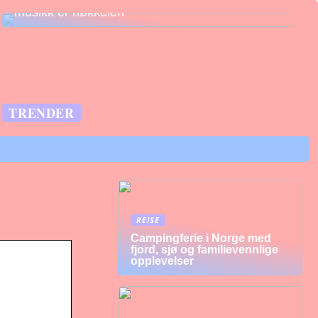
musikk er nøkkelen
TRENDER
REISE
Campingferie i Norge med
fjord, sjø og familievennlige
opplevelser