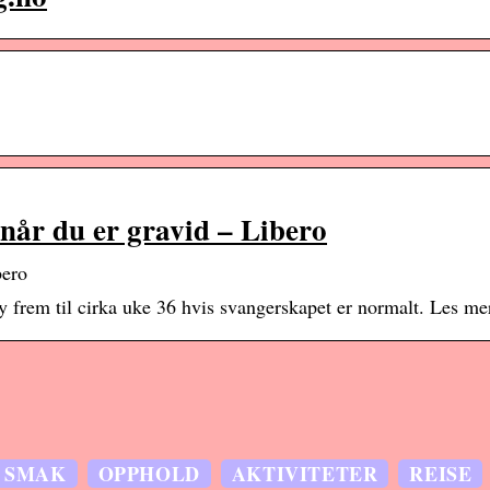
 når du er gravid – Libero
bero
y frem til cirka uke 36 hvis svangerskapet er normalt. Les me
SMAK
OPPHOLD
AKTIVITETER
REISE