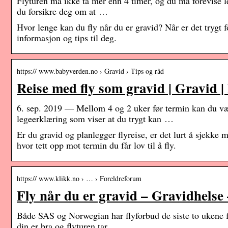
Flyturen må ikke ta mer enn 4 timer, og du må forevise le
du forsikre deg om at …
Hvor lenge kan du fly når du er gravid? Når er det trygt 
informasjon og tips til deg.
https:// www.babyverden.no › Gravid › Tips og råd
Reise med fly som gravid | Gravid 
6. sep. 2019 — Mellom 4 og 2 uker før termin kan du væ
legeerklæring som viser at du trygt kan …
Er du gravid og planlegger flyreise, er det lurt å sjekke
hvor tett opp mot termin du får lov til å fly.
https:// www.klikk.no › … › Foreldreforum
Fly når du er gravid – Gravidhelse
Både SAS og Norwegian har flyforbud de siste to ukene før
din er bra og flyturen tar …