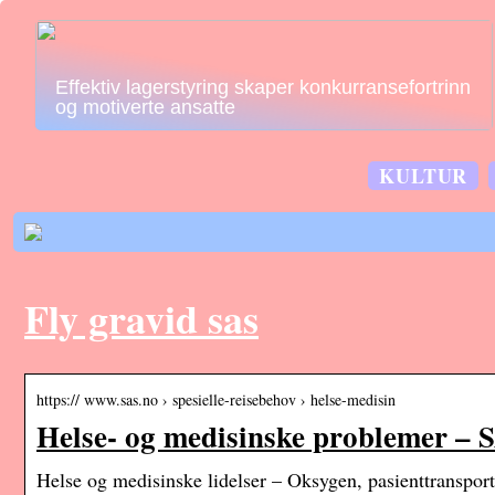
Effektiv lagerstyring skaper konkurransefortrinn
og motiverte ansatte
KULTUR
Fly gravid sas
https:// www.sas.no › spesielle-reisebehov › helse-medisin
Helse- og medisinske problemer – 
Helse og medisinske lidelser – Oksygen, pasienttranspo