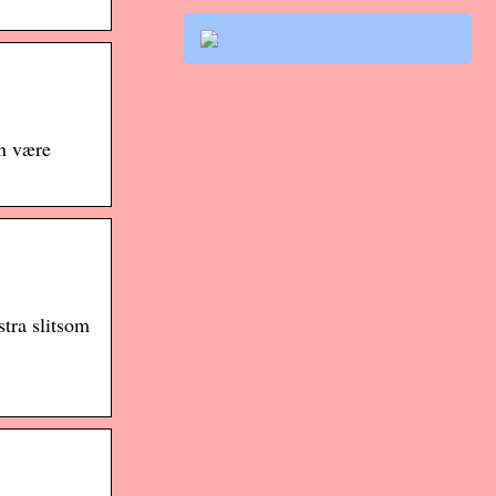
an være
stra slitsom