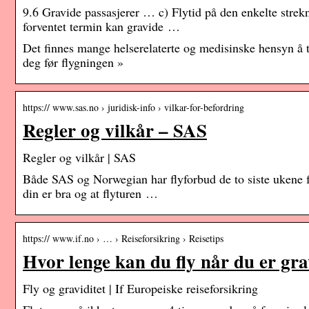
9.6 Gravide passasjerer … c) Flytid på den enkelte strekni
forventet termin kan gravide …
Det finnes mange helserelaterte og medisinske hensyn å 
deg før flygningen »
https:// www.sas.no › juridisk-info › vilkar-for-befordring
Regler og vilkår – SAS
Regler og vilkår | SAS
Både SAS og Norwegian har flyforbud de to siste ukene før
din er bra og at flyturen …
https:// www.if.no › … › Reiseforsikring › Reisetips
Hvor lenge kan du fly når du er gra
Fly og graviditet | If Europeiske reiseforsikring