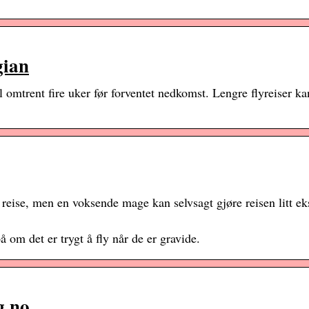
gian
il omtrent fire uker før forventet nedkomst. Lengre flyreiser k
å reise, men en voksende mage kan selvsagt gjøre reisen litt ek
å om det er trygt å fly når de er gravide.
g.no