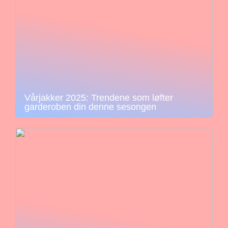
Vårjakker 2025: Trendene som løfter
garderoben din denne sesongen