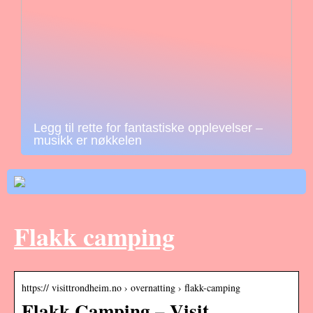
Legg til rette for fantastiske opplevelser –
musikk er nøkkelen
Flakk camping
https:// visittrondheim.no › overnatting › flakk-camping
Flakk Camping – Visit