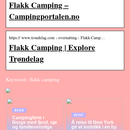
Flakk Camping –
Campingportalen.no
https:// www.trondelag.com › overnatting › Flakk-Camp…
Flakk Camping | Explore
Trøndelag
Keywords: flakk camping
REISE
REISE
Campingferie i
Norge med fjord, sjø
Å reise til New York
og familievennlige
gir et innblikk i en by