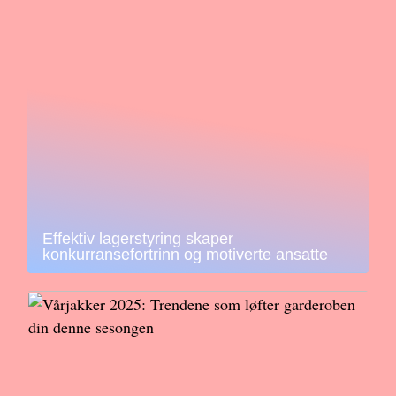
Effektiv lagerstyring skaper
konkurransefortrinn og motiverte ansatte