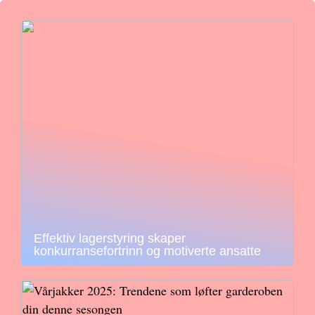
Effektiv lagerstyring skaper
konkurransefortrinn og motiverte ansatte