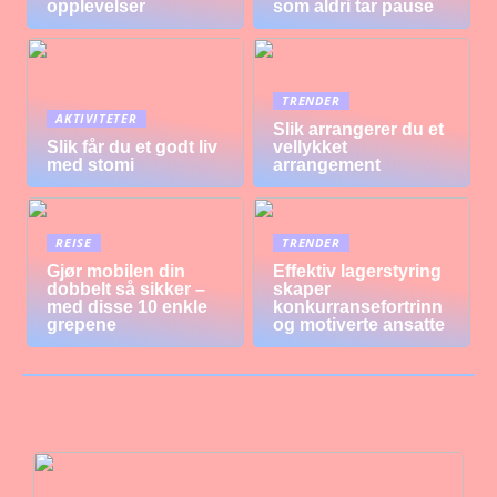
opplevelser
som aldri tar pause
TRENDER
AKTIVITETER
Slik arrangerer du et
Slik får du et godt liv
vellykket
med stomi
arrangement
REISE
TRENDER
Gjør mobilen din
Effektiv lagerstyring
dobbelt så sikker –
skaper
med disse 10 enkle
konkurransefortrinn
grepene
og motiverte ansatte