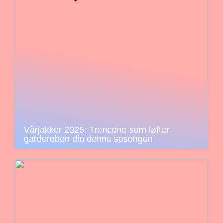
Vårjakker 2025: Trendene som løfter
garderoben din denne sesongen