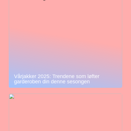
Vårjakker 2025: Trendene som løfter
garderoben din denne sesongen