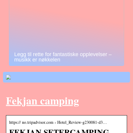
Legg til rette for fantastiske opplevelser –
musikk er nøkkelen
Fekjan camping
https:// no.tripadvisor.com › Hotel_Review-g230081-d3…
FEKJAN SETERCAMPING