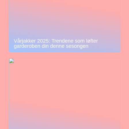
Vårjakker 2025: Trendene som løfter
garderoben din denne sesongen