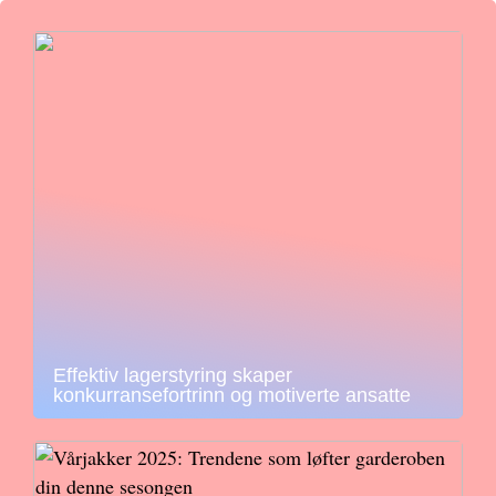
Effektiv lagerstyring skaper
konkurransefortrinn og motiverte ansatte