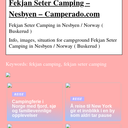
Fekjan Seter Camping –
Nesbyen – Camperado.com
Fekjan Seter Camping in Nesbyen / Norway (
Buskerud )
Info, images, situation for campground Fekjan Seter
Camping in Nesbyen / Norway ( Buskerud )
Keywords: fekjan camping, fekjan seter camping
REISE
REISE
Campingferie i
Norge med fjord, sjø
Å reise til New York
og familievennlige
gir et innblikk i en by
opplevelser
som aldri tar pause