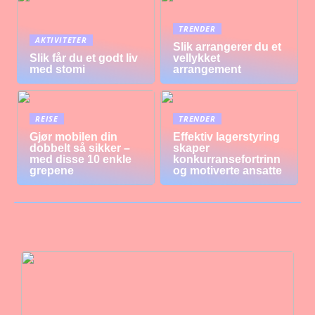
TRENDER
AKTIVITETER
Slik arrangerer du et
Slik får du et godt liv
vellykket
med stomi
arrangement
REISE
TRENDER
Gjør mobilen din
Effektiv lagerstyring
dobbelt så sikker –
skaper
med disse 10 enkle
konkurransefortrinn
grepene
og motiverte ansatte