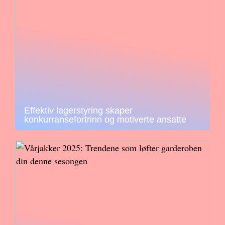
Effektiv lagerstyring skaper
konkurransefortrinn og motiverte ansatte