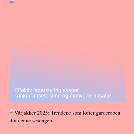
Effektiv lagerstyring skaper
konkurransefortrinn og motiverte ansatte