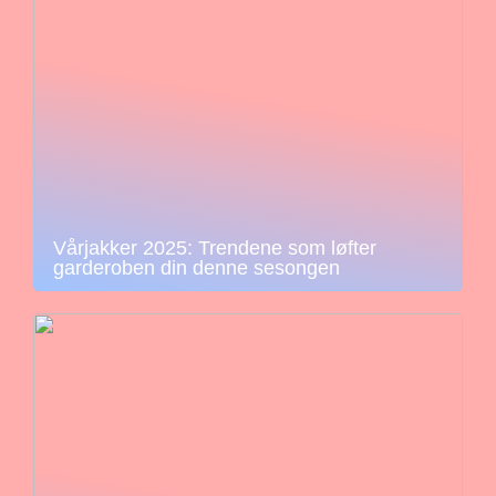
Vårjakker 2025: Trendene som løfter
garderoben din denne sesongen