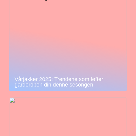
Vårjakker 2025: Trendene som løfter
garderoben din denne sesongen