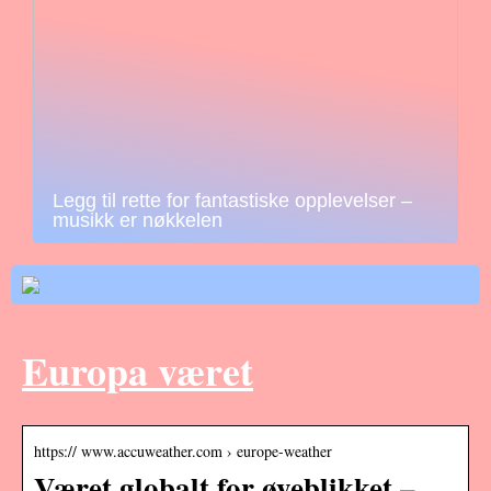
Legg til rette for fantastiske opplevelser –
musikk er nøkkelen
Europa været
https:// www.accuweather.com › europe-weather
Været globalt for øyeblikket –