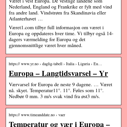
Været i vest Europa. De vestlige landene som
Nederland, England og Frankrike er fylt med vind
fra andre land. Vindstrøm fra Skandinavia eller
Atlanterhavet …
Været1.com tilbyr full informasjon om været i
Europa og oppdateres hver time. Vi tilbyr også 14-
dagers værmelding for Europa og det
gjennomsnittlige været hver måned.
https:// www.yr.no › daglig-tabell › Italia › Liguria › Eu…
Europa – Langtidsvarsel – Yr
Værvarsel for Europa de neste 9 dagene. … Været
nå. skyet. Temperatur11°. 11°. Føles som 11°.
Nedbør 0 mm. 3 m/s svak vind fra øst3 m/s.
https:// www.timeanddate.no › vaer
Temperatur og vær i Europa –