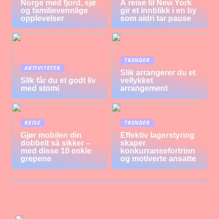
Norge med fjord, sjø
Å reise til New York
og familievennlige
gir et innblikk i en by
opplevelser
som aldri tar pause
TRENDER
AKTIVITETER
Slik arrangerer du et
Slik får du et godt liv
vellykket
med stomi
arrangement
REISE
TRENDER
Gjør mobilen din
Effektiv lagerstyring
dobbelt så sikker –
skaper
med disse 10 enkle
konkurransefortrinn
grepene
og motiverte ansatte