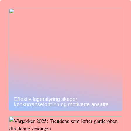
Effektiv lagerstyring skaper
konkurransefortrinn og motiverte ansatte