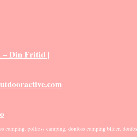
– Din Fritid |
utdooractive.com
no
s camping, pollfoss camping, dønfoss camping bilder, dønfo