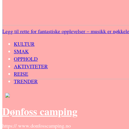
Legg til rette for fantastiske opplevelser – musikk er nøkkel
KULTUR
SMAK
OPPHOLD
AKTIVITETER
REISE
TRENDER
Dønfoss camping
https:// www.donfosscamping.no