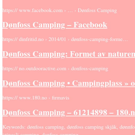
https:// www.facebook.com › … › Dønfoss Camping
Dønfoss Camping – Facebook
https:// dinfritid.no › 2014/01 › dønfoss-camping-forme…
Dønfoss Camping: Formet av naturen 
https:// no.outdooractive.com › donfoss-camping
Dønfoss Camping • Campingplass » o
https:// www.180.no › firmavis
Dønfoss Camping – 61214898 – 180.
Keywords: dønfoss camping, dønfoss camping skjåk, dønnfos
jøingsli camping, danfoss camping