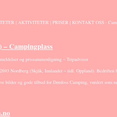
R | AKTIVITETER | PRISER | KONTAKT OSS · Camping: 20
 – Campingplass
delser og prissammenligning – Tripadvisor
93 Nordberg (Skjåk, Innlandet – tidl. Oppland). Bedriften bl
e bilder og gode tilbud for Dønfoss Camping, vurdert som nr. 
.no