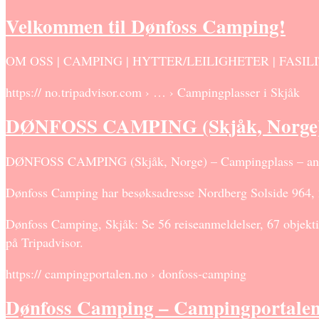
Velkommen til Dønfoss Camping!
OM OSS | CAMPING | HYTTER/LEILIGHETER | FASILITETE
https:// no.tripadvisor.com › … › Campingplasser i Skjåk
DØNFOSS CAMPING (Skjåk, Norge)
DØNFOSS CAMPING (Skjåk, Norge) – Campingplass – anmel
Dønfoss Camping har besøksadresse Nordberg Solside 964, 26
Dønfoss Camping, Skjåk: Se 56 reiseanmeldelser, 67 objektiv
på Tripadvisor.
https:// campingportalen.no › donfoss-camping
Dønfoss Camping – Campingportalen