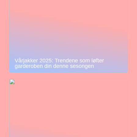
Vårjakker 2025: Trendene som løfter
garderoben din denne sesongen