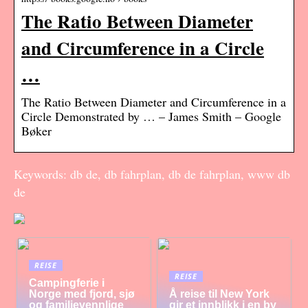
The Ratio Between Diameter
and Circumference in a Circle
…
The Ratio Between Diameter and Circumference in a
Circle Demonstrated by … – James Smith – Google
Bøker
Keywords: db de, db fahrplan, db de fahrplan, www db
de
REISE
REISE
Campingferie i
Norge med fjord, sjø
Å reise til New York
og familievennlige
gir et innblikk i en by