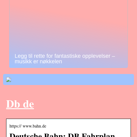
Legg til rette for fantastiske opplevelser –
musikk er nøkkelen
Db de
https:// www.bahn.de
Deutsche Bahn: DB Fahrplan,