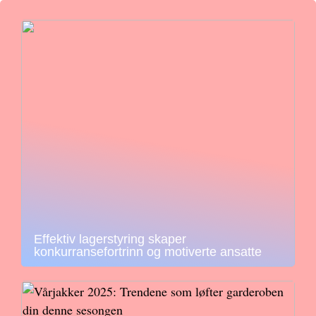
Effektiv lagerstyring skaper
konkurransefortrinn og motiverte ansatte