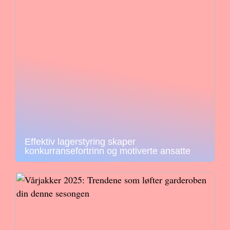
Effektiv lagerstyring skaper
konkurransefortrinn og motiverte ansatte