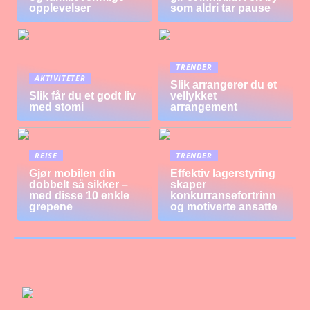
opplevelser
som aldri tar pause
TRENDER
AKTIVITETER
Slik arrangerer du et
Slik får du et godt liv
vellykket
med stomi
arrangement
REISE
TRENDER
Gjør mobilen din
Effektiv lagerstyring
dobbelt så sikker –
skaper
med disse 10 enkle
konkurransefortrinn
grepene
og motiverte ansatte