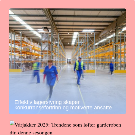
Effektiv lagerstyring skaper
konkurransefortrinn og motiverte ansatte