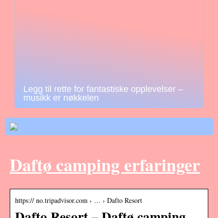
Legg til rette for fantastiske opplevelser –
musikk er nøkkelen
Daftø camping erfaringer
https:// no.tripadvisor.com › … › Dafto Resort
Dafto Resort – Daftø camping