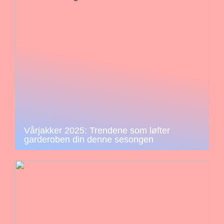
Vårjakker 2025: Trendene som løfter
garderoben din denne sesongen