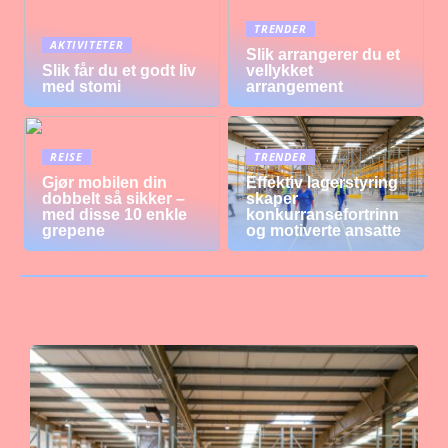
TRENDER
AKTIVITETER
Slik arrangerer du et
Slik får du et godt liv
vellykket
med stomi
arrangement
REISE
TRENDER
Gjør mobilen din
Effektiv lagerstyring
dobbelt så sikker –
skaper
med disse 10 enkle
konkurransefortrinn
grepene
og motiverte ansatte