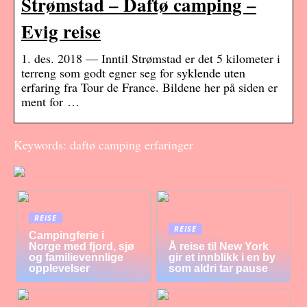
Strømstad – Daftø camping –
Evig reise
1. des. 2018 — Inntil Strømstad er det 5 kilometer i
terreng som godt egner seg for syklende uten
erfaring fra Tour de France. Bildene her på siden er
ment for …
Keywords: daftø camping erfaringer
REISE
REISE
Campingferie i
Norge med fjord, sjø
Å reise til New York
og familievennlige
gir et innblikk i en by
opplevelser
som aldri tar pause