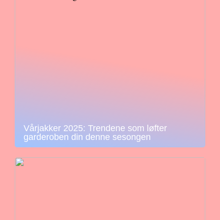
Vårjakker 2025: Trendene som løfter
garderoben din denne sesongen