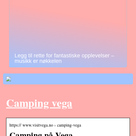
Legg til rette for fantastiske opplevelser –
musikk er nøkkelen
Camping vega
https:// www.visitvega.no › camping-vega
Camping på Vega