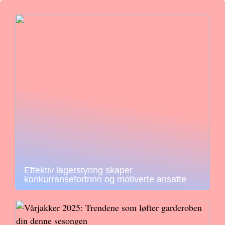
Effektiv lagerstyring skaper
konkurransefortrinn og motiverte ansatte