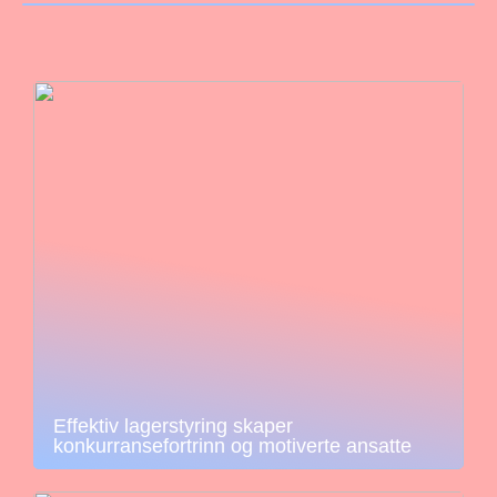
Effektiv lagerstyring skaper
konkurransefortrinn og motiverte ansatte