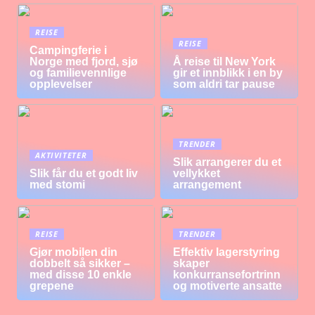
REISE
REISE
Campingferie i
Norge med fjord, sjø
Å reise til New York
og familievennlige
gir et innblikk i en by
opplevelser
som aldri tar pause
TRENDER
AKTIVITETER
Slik arrangerer du et
Slik får du et godt liv
vellykket
med stomi
arrangement
REISE
TRENDER
Gjør mobilen din
Effektiv lagerstyring
dobbelt så sikker –
skaper
med disse 10 enkle
konkurransefortrinn
grepene
og motiverte ansatte