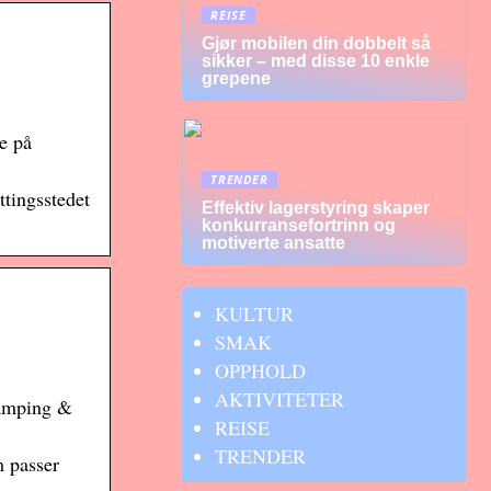
REISE
Gjør mobilen din dobbelt så
sikker – med disse 10 enkle
grepene
e på
TRENDER
ttingsstedet
Effektiv lagerstyring skaper
konkurransefortrinn og
motiverte ansatte
KULTUR
SMAK
OPPHOLD
AKTIVITETER
Camping &
REISE
TRENDER
m passer