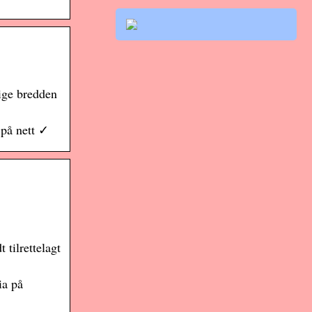
lige bredden
 på nett ✓
tilrettelagt
ia på