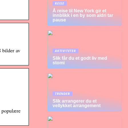
REISE
Å reise til New York gir et
innblikk i en by som aldri tar
pause
 bilder av
AKTIVITETER
Slik får du et godt liv med
stomi
TRENDER
Slik arrangerer du et
vellykket arrangement
t populære