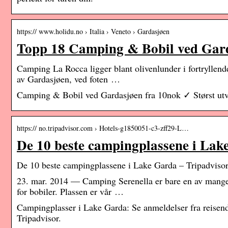
https:// www.holidu.no › Italia › Veneto › Gardasjøen
Topp 18 Camping & Bobil ved Gard
Camping La Rocca ligger blant olivenlunder i fortryllende
av Gardasjøen, ved foten …
Camping & Bobil ved Gardasjøen fra 10nok ✓ Størst utv
https:// no.tripadvisor.com › Hotels-g1850051-c3-zff29-L…
De 10 beste campingplassene i Lak
De 10 beste campingplassene i Lake Garda – Tripadviso
23. mar. 2014 — Camping Serenella er bare en av mange ca
for bobiler. Plassen er vår …
Campingplasser i Lake Garda: Se anmeldelser fra reisende
Tripadvisor.