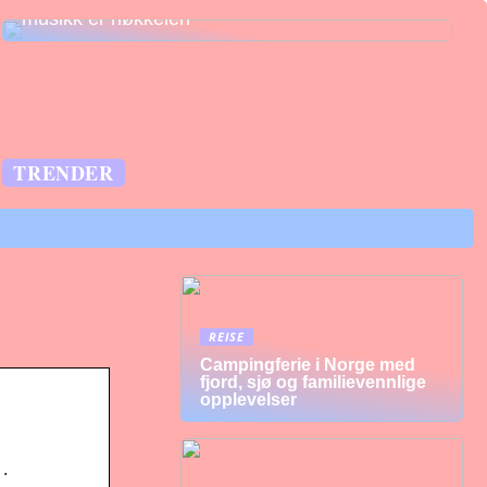
musikk er nøkkelen
TRENDER
REISE
Campingferie i Norge med
fjord, sjø og familievennlige
opplevelser
 ·