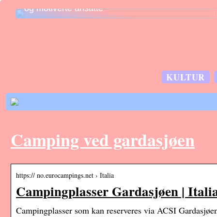
og motiverte ansatte
KULTUR
Camping ved gardasjøen
https:// no.eurocampings.net › Italia
Campingplasser Gardasjøen | Italia
Campingplasser som kan reserveres via ACSI Gardasjøen 