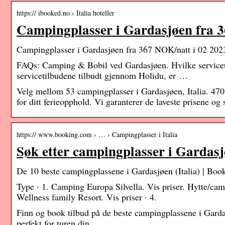
https:// ibooked.no › Italia hoteller
Campingplasser i Gardasjøen fra 3
Campingplasser i Gardasjøen fra 367 NOK/natt i 02 20
FAQs: Camping & Bobil ved Gardasjøen. Hvilke servicet
servicetilbudene tilbudt gjennom Holidu, er …
Velg mellom 53 campingplasser i Gardasjøen, Italia. 470 
for ditt ferieopphold. Vi garanterer de laveste prisene og 
https:// www.booking.com › … › Campingplasser i Italia
Søk etter campingplasser i Gardas
De 10 beste campingplassene i Gardasjøen (Italia) | Bo
Type · 1. Camping Europa Silvella. Vis priser. Hytte/ca
Wellness family Resort. Vis priser · 4.
Finn og book tilbud på de beste campingplassene i Garda
perfekt for turen din.