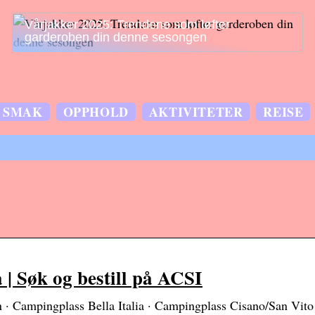
Vårjakker 2025: Trendene som løfter
garderoben din denne sesongen
SMAK
OPPHOLD
AKTIVITETER
REISE
 | Søk og bestill på ACSI
· Campingplass Bella Italia · Campingplass Cisano/San Vito