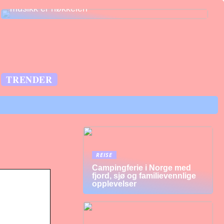
musikk er nøkkelen
TRENDER
REISE
Campingferie i Norge med
fjord, sjø og familievennlige
opplevelser