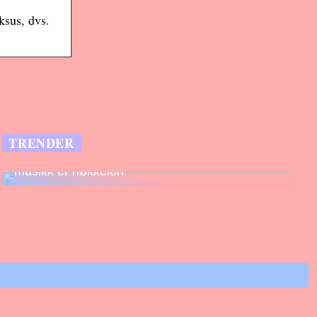
ksus, dvs.
TRENDER
Legg til rette for fantastiske opplevelser –
musikk er nøkkelen