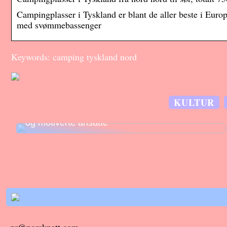
Campingplasser i Tyskland er blant de aller beste i Euro
med svømmebassenger
Keywords: camping tyskland nord
KULTUR
Effektiv lagerstyring skaper konkurransefortrinn
og motiverte ansatte