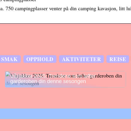
pa. 750 campingplasser venter på din camping kavasjon, litt lu
SMAK
OPPHOLD
AKTIVITETER
REISE
Vårjakker 2025: Trendene som løfter
garderoben din denne sesongen