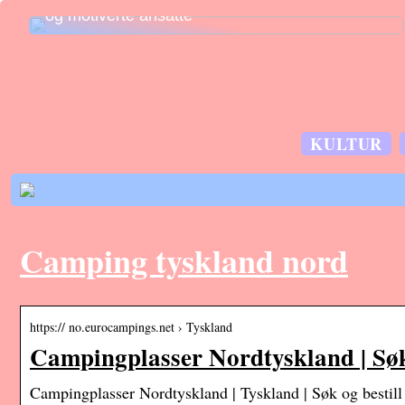
og motiverte ansatte
KULTUR
Camping tyskland nord
https:// no.eurocampings.net › Tyskland
Campingplasser Nordtyskland | Søk
Campingplasser Nordtyskland | Tyskland | Søk og bestil