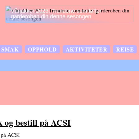
Vårjakker 2025: Trendene som løfter
garderoben din denne sesongen
SMAK
OPPHOLD
AKTIVITETER
REISE
 og bestill på ACSI
l på ACSI