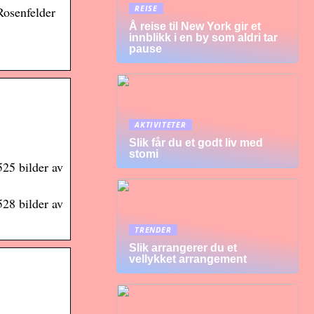
REISE
Rosenfelder
Å reise til New York gir et
innblikk i en by som aldri tar
pause
AKTIVITETER
Slik får du et godt liv med
stomi
25 bilder av
28 bilder av
TRENDER
Slik arrangerer du et
vellykket arrangement