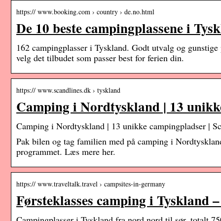
https:// www.booking.com › country › de.no.html
De 10 beste campingplassene i Tys
162 campingplasser i Tyskland. Godt utvalg og gunstige 
velg det tilbudet som passer best for ferien din.
https:// www.scandlines.dk › tyskland
Camping i Nordtyskland | 13 unik
Camping i Nordtyskland | 13 unikke campingpladser | Sc
Pak bilen og tag familien med på camping i Nordtysklan
programmet. Læs mere her.
https:// www.traveltalk.travel › campsites-in-germany
Førsteklasses camping i Tyskland –
Campingplasser i Tyskland fra nord nord til sør, totalt 