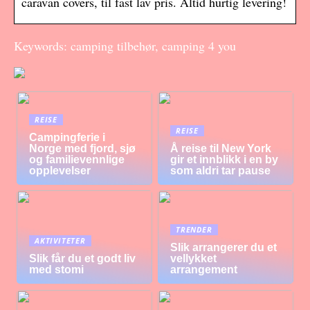
caravan covers, til fast lav pris. Altid hurtig levering!
Keywords: camping tilbehør, camping 4 you
REISE
REISE
Campingferie i
Norge med fjord, sjø
Å reise til New York
og familievennlige
gir et innblikk i en by
opplevelser
som aldri tar pause
TRENDER
AKTIVITETER
Slik arrangerer du et
Slik får du et godt liv
vellykket
med stomi
arrangement