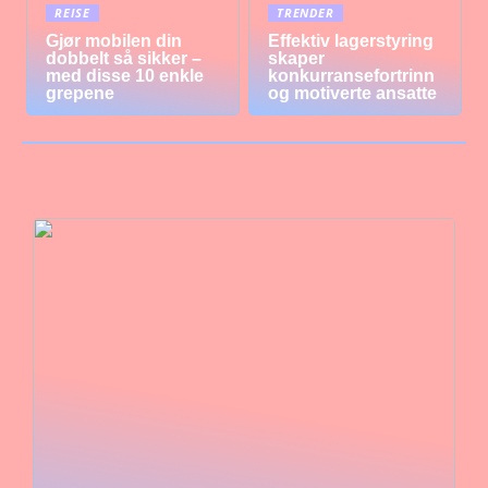
REISE
TRENDER
Gjør mobilen din
Effektiv lagerstyring
dobbelt så sikker –
skaper
med disse 10 enkle
konkurransefortrinn
grepene
og motiverte ansatte