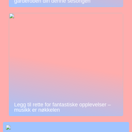
garderoben din denne sesongen
Legg til rette for fantastiske opplevelser –
musikk er nøkkelen