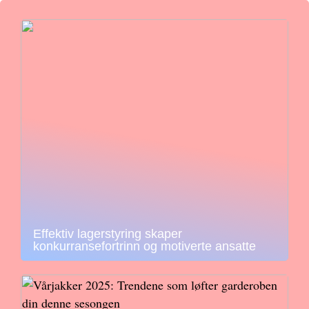
Effektiv lagerstyring skaper
konkurransefortrinn og motiverte ansatte