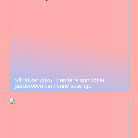
Vårjakker 2025: Trendene som løfter
garderoben din denne sesongen