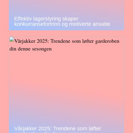
Effektiv lagerstyring skaper
konkurransefortrinn og motiverte ansatte
Vårjakker 2025: Trendene som løfter