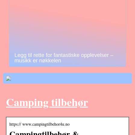
Legg til rette for fantastiske opplevelser –
musikk er nøkkelen
Camping tilbehør
https:// www.campingtilbehor4u.no
Campingtilbehør &