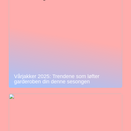
Vårjakker 2025: Trendene som løfter
garderoben din denne sesongen