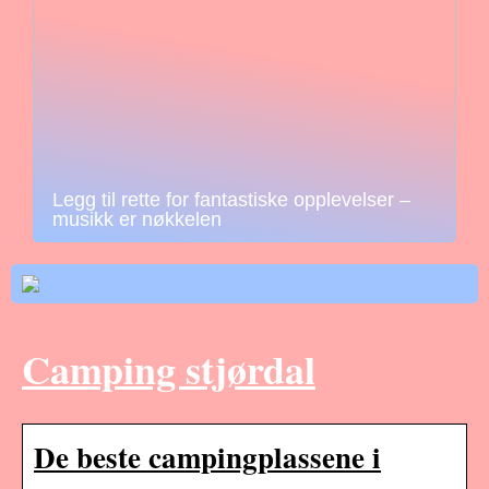
Legg til rette for fantastiske opplevelser –
musikk er nøkkelen
Camping stjørdal
De beste campingplassene i