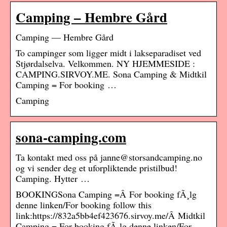
Camping – Hembre Gård
Camping — Hembre Gård
To campinger som ligger midt i lakseparadiset ved
Stjørdalselva. Velkommen. NY HJEMMESIDE :
CAMPING.SIRVOY.ME. Sona Camping & Midtkil
Camping = For booking …
Camping
sona-camping.com
Ta kontakt med oss på janne@storsandcamping.no
og vi sender deg et uforpliktende pristilbud!
Camping. Hytter …
BOOKINGSona Camping =Â For booking fÃ¸lg
denne linken/For booking follow this
link:https://832a5bb4ef423676.sirvoy.me/Â Midtkil
Camping = For booking fÃ¸lg denne linken/For