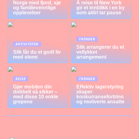
Norge med fjord, sjø
Å reise til New York
og familievennlige
gir et innblikk i en by
opplevelser
som aldri tar pause
TRENDER
AKTIVITETER
Slik arrangerer du et
Slik får du et godt liv
vellykket
med stomi
arrangement
REISE
TRENDER
Gjør mobilen din
Effektiv lagerstyring
dobbelt så sikker –
skaper
med disse 10 enkle
konkurransefortrinn
grepene
og motiverte ansatte