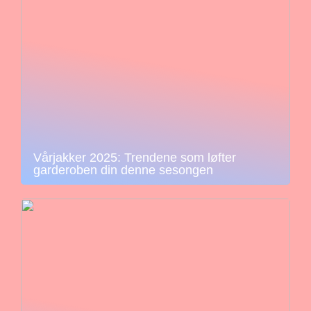
Vårjakker 2025: Trendene som løfter
garderoben din denne sesongen