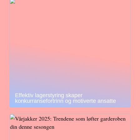
Effektiv lagerstyring skaper
konkurransefortrinn og motiverte ansatte