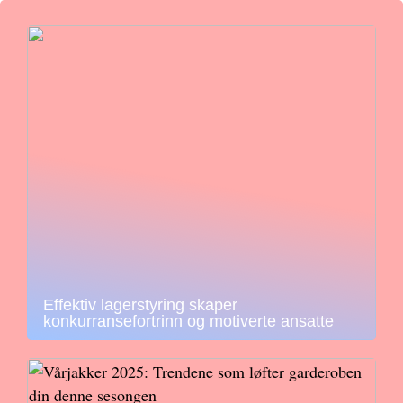
Effektiv lagerstyring skaper
konkurransefortrinn og motiverte ansatte