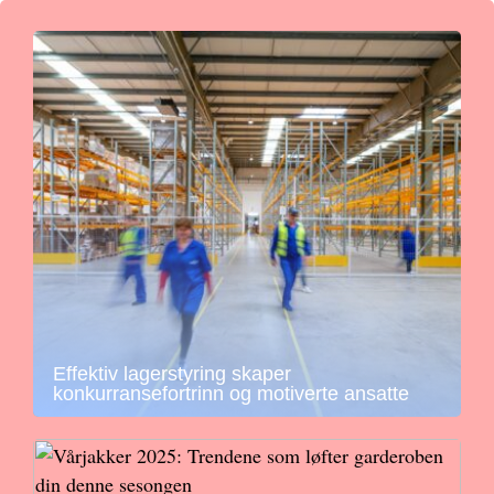
Effektiv lagerstyring skaper
konkurransefortrinn og motiverte ansatte