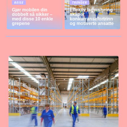
REISE
TRENDER
Gjør mobilen din
Effektiv lagerstyring
dobbelt så sikker –
skaper
med disse 10 enkle
konkurransefortrinn
grepene
og motiverte ansatte