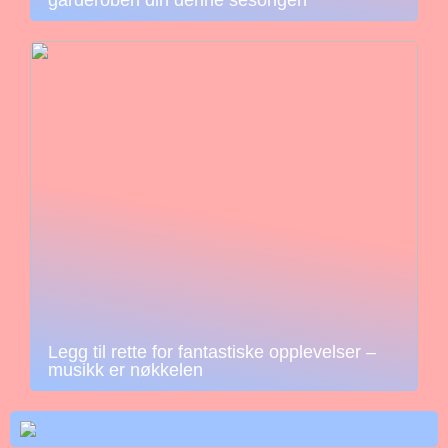
Legg til rette for fantastiske opplevelser –
musikk er nøkkelen