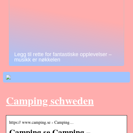
Legg til rette for fantastiske opplevelser –
musikk er nøkkelen
Camping schweden
https:// www.camping.se › Camping…
Camping.se Camping –