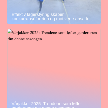
Effektiv lagerstyring skaper
konkurransefortrinn og motiverte ansatte
Vårjakker 2025: Trendene som løfter
garderoben din denne sesongen