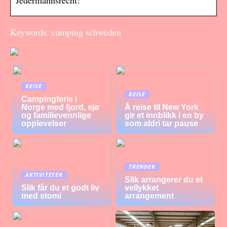
Jedermannsrecht!
Keywords: camping schweden
REISE
REISE
Campingferie i
Norge med fjord, sjø
Å reise til New York
og familievennlige
gir et innblikk i en by
opplevelser
som aldri tar pause
TRENDER
AKTIVITETER
Slik arrangerer du et
Slik får du et godt liv
vellykket
med stomi
arrangement