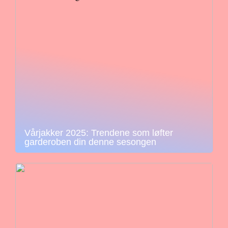
Vårjakker 2025: Trendene som løfter
garderoben din denne sesongen