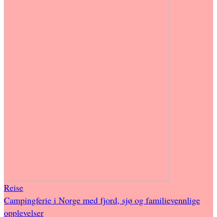
Reise
Campingferie i Norge med fjord, sjø og familievennlige
opplevelser