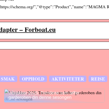
:”https://schema.org/”,”@type”:”Product”,”name”:”MAGMA R
apter – Forboat.eu
SMAK
OPPHOLD
AKTIVITETER
REISE
Vårjakker 2025: Trendene som løfter
garderoben din denne sesongen