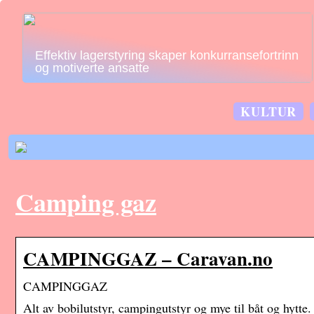
Effektiv lagerstyring skaper konkurransefortrinn
og motiverte ansatte
KULTUR
Camping gaz
CAMPINGGAZ – Caravan.no
CAMPINGGAZ
Alt av bobilutstyr, campingutstyr og mye til båt og hytte