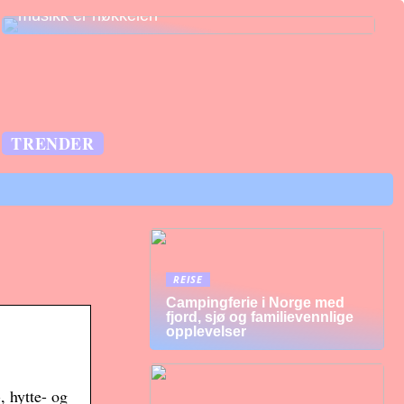
musikk er nøkkelen
TRENDER
REISE
Campingferie i Norge med
fjord, sjø og familievennlige
opplevelser
, hytte- og