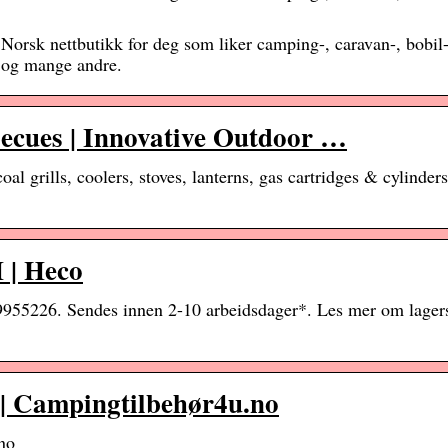
. Norsk nettbutikk for deg som liker camping-, caravan-, bobil-
a og mange andre.
cues | Innovative Outdoor …
l grills, coolers, stoves, lanterns, gas cartridges & cylinders
 | Heco
: 9955226. Sendes innen 2-10 arbeidsdager*. Les mer om lagers
| Campingtilbehør4u.no
no