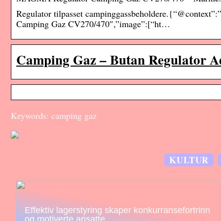
Regulator tilpasset campinggassbeholdere.{“@context”
Camping Gaz CV270/470″,”image”:[“ht…
Camping Gaz – Butan Regulator Ad
Keywords: camping gaz
KULTUR
Effektiv lagerstyring skaper konkurransefortrinn
og motiverte ansatte