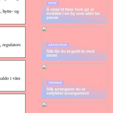
REISE
Å reise til New York gir et
, hytte- og
innblikk i en by som aldri tar
pause
, regulators
AKTIVITETER
Slik får du et godt liv med
stomi
aldo i våre
TRENDER
Slik arrangerer du et
vellykket arrangement