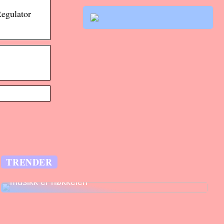
egulator
TRENDER
Legg til rette for fantastiske opplevelser –
musikk er nøkkelen