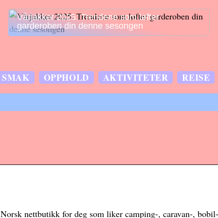
Vårjakker 2025: Trendene som løfter
garderoben din denne sesongen
SMAK
OPPHOLD
AKTIVITETER
REISE
. Norsk nettbutikk for deg som liker camping-, caravan-, bobil-