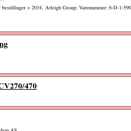
r bestillinger + 201€. Arleigh Group; Varenummer: 6-D-1-59
ng
CV270/470
shop AS