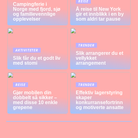
REISE
Campingferie i
Norge med fjord, sjø
Å reise til New York
og familievennlige
gir et innblikk i en by
opplevelser
som aldri tar pause
TRENDER
AKTIVITETER
Slik arrangerer du et
Slik får du et godt liv
vellykket
med stomi
arrangement
REISE
TRENDER
Gjør mobilen din
Effektiv lagerstyring
dobbelt så sikker –
skaper
med disse 10 enkle
konkurransefortrinn
grepene
og motiverte ansatte