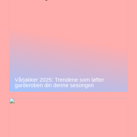
Vårjakker 2025: Trendene som løfter
garderoben din denne sesongen