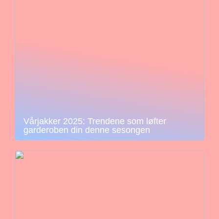
Vårjakker 2025: Trendene som løfter
garderoben din denne sesongen