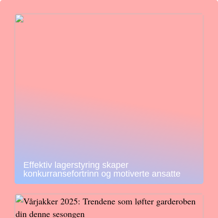
Effektiv lagerstyring skaper
konkurransefortrinn og motiverte ansatte