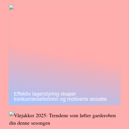
Effektiv lagerstyring skaper
konkurransefortrinn og motiverte ansatte