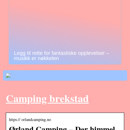
Legg til rette for fantastiske opplevelser –
musikk er nøkkelen
Camping brekstad
https:// orlandcamping.no
Ørland Camping – Der himmel