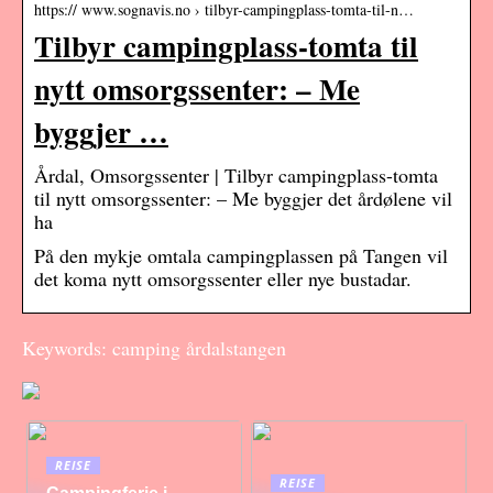
https:// www.sognavis.no › tilbyr-campingplass-tomta-til-n…
Tilbyr campingplass-tomta til
nytt omsorgssenter: – Me
byggjer …
Årdal, Omsorgssenter | Tilbyr campingplass-tomta
til nytt omsorgssenter: – Me byggjer det årdølene vil
ha
På den mykje omtala campingplassen på Tangen vil
det koma nytt omsorgssenter eller nye bustadar.
Keywords: camping årdalstangen
REISE
REISE