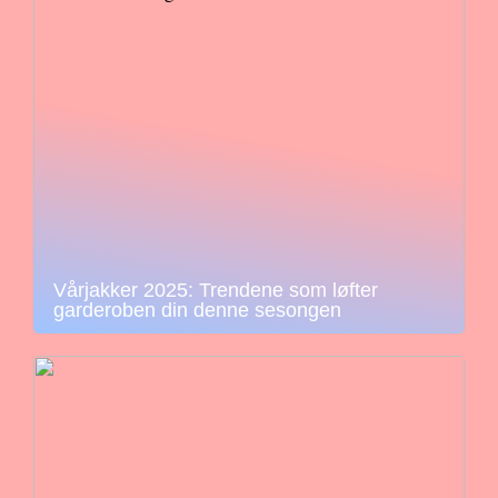
Vårjakker 2025: Trendene som løfter
garderoben din denne sesongen