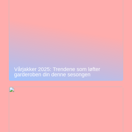
Vårjakker 2025: Trendene som løfter
garderoben din denne sesongen