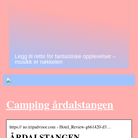
Legg til rette for fantastiske opplevelser –
musikk er nøkkelen
Camping årdalstangen
https:// no.tripadvisor.com › Hotel_Review-g661420-d3…
ÅRDALSTANGEN