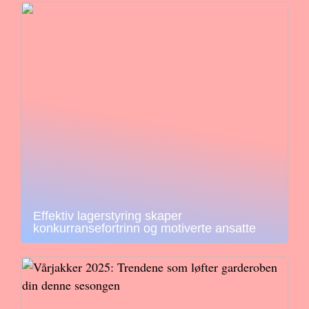
Effektiv lagerstyring skaper
konkurransefortrinn og motiverte ansatte