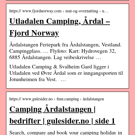
https:// www.fjordnorway.com › mat-og-overnatting › u…
Utladalen Camping, Årdal –
Fjord Norway
Årdalstangen Feriepark fra Årdalstangen, Vestland.
Campingplass. … Flyfoto: Kart: Hydrovegen 32,
6885 Årdalstangen. Lag veibeskrivelse …
Utladalen Camping & Svalheim Gard ligger i
Utladalen ved Øvre Årdal som er inngangsporten til
Jotunheimen fra Vest. …
https:// www.gulesider.no › finn:camping › årdalstangen
Camping Årdalstangen |
bedrifter | gulesider.no | side 1
Search, compare and book your camping holiday in