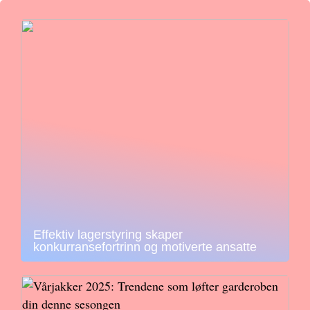
Effektiv lagerstyring skaper
konkurransefortrinn og motiverte ansatte