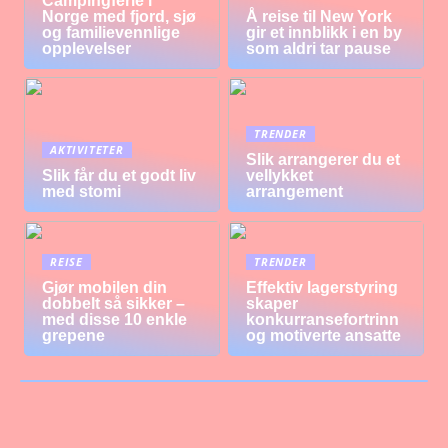
Campingferie i
Norge med fjord, sjø
Å reise til New York
og familievennlige
gir et innblikk i en by
opplevelser
som aldri tar pause
TRENDER
AKTIVITETER
Slik arrangerer du et
Slik får du et godt liv
vellykket
med stomi
arrangement
REISE
TRENDER
Gjør mobilen din
Effektiv lagerstyring
dobbelt så sikker –
skaper
med disse 10 enkle
konkurransefortrinn
grepene
og motiverte ansatte