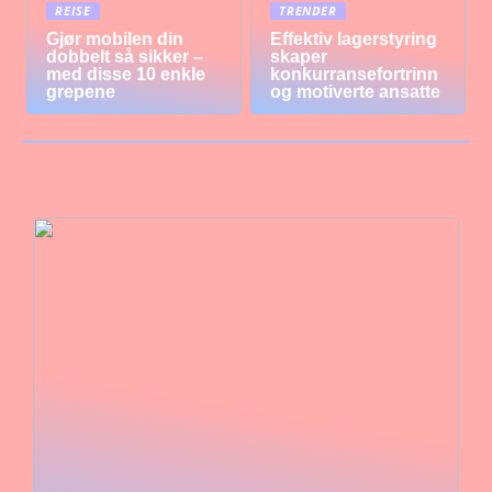
REISE
TRENDER
Gjør mobilen din
Effektiv lagerstyring
dobbelt så sikker –
skaper
med disse 10 enkle
konkurransefortrinn
grepene
og motiverte ansatte