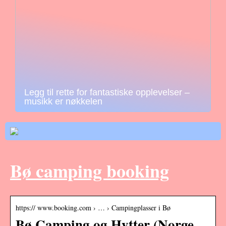
Legg til rette for fantastiske opplevelser –
musikk er nøkkelen
Bø camping booking
https:// www.booking.com › … › Campingplasser i Bø
Bø Camping og Hytter (Norge