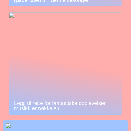
garderoben din denne sesongen
Legg til rette for fantastiske opplevelser –
musikk er nøkkelen