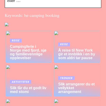
eller …
Keywords: bø camping booking
REISE
REISE
Campingferie i
Norge med fjord, sjø
Å reise til New York
og familievennlige
gir et innblikk i en by
opplevelser
som aldri tar pause
TRENDER
AKTIVITETER
Slik arrangerer du et
Slik får du et godt liv
vellykket
med stomi
arrangement