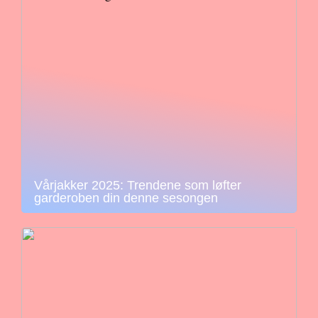
Vårjakker 2025: Trendene som løfter
garderoben din denne sesongen