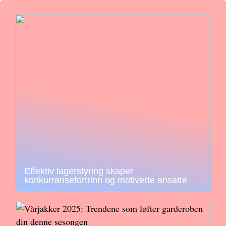
Effektiv lagerstyring skaper
konkurransefortrinn og motiverte ansatte