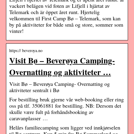
vackert belägen vid foten av Lifjell i hjärtat av
Telemark och är öppet året runt. Hjertelig
velkommen til First Camp Bø – Telemark, som kan
by på aktiviteter for både små og store, sommer som
vinter!
https:// beveroya.no
Visit Bø – Beverøya Camping-
Overnatting og aktiviteter …
Visit Bø – Beverøya Camping- Overnatting og
aktiviteter sentralt i Bø
For bestilling bruk gjerne vår web-booking eller ring
oss på tlf. 35061881 for bestilling. NB: Dersom det
skulle være fult på forhåndsbooking av
caravanplasser …
Helårs familiecamping som ligger ved innkjørselen
til Bø sentrum. Kun 5 min fra Bø Sommarland,og