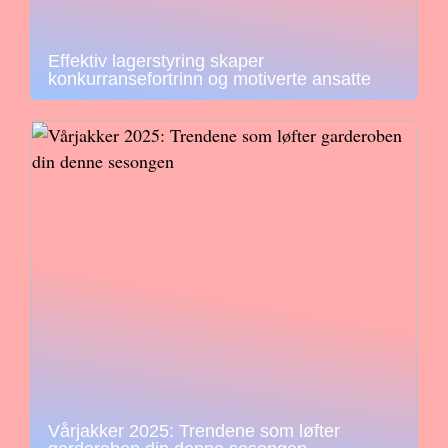
Effektiv lagerstyring skaper
konkurransefortrinn og motiverte ansatte
Vårjakker 2025: Trendene som løfter