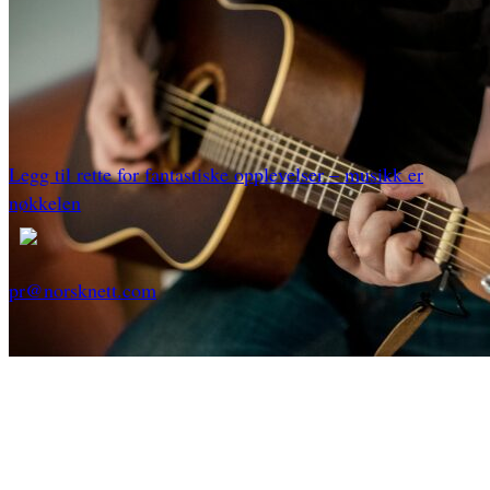
Legg til rette for fantastiske opplevelser – musikk er
nøkkelen
pr@norsknett.com