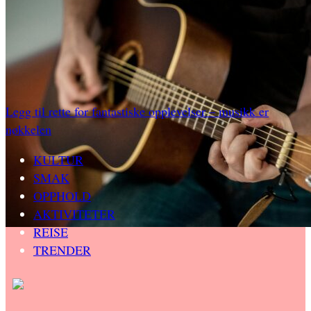
Legg til rette for fantastiske opplevelser – musikk er
nøkkelen
KULTUR
SMAK
OPPHOLD
AKTIVITETER
REISE
TRENDER