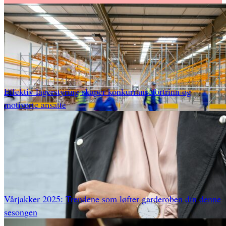
Effektiv lagerstyring skaper konkurransefortrinn og
motiverte ansatte
Vårjakker 2025: Trendene som løfter garderoben din denne
sesongen