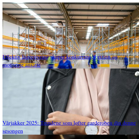
Effektiv lagerstyring skaper konkurransefortrinn og
motiverte ansatte
Vårjakker 2025: Trendene som løfter garderoben din denne
sesongen