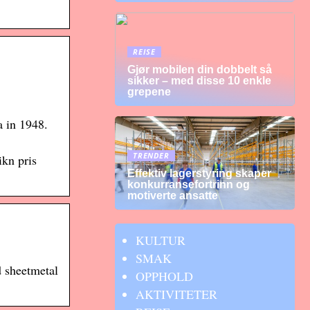
REISE
Gjør mobilen din dobbelt så
sikker – med disse 10 enkle
grepene
 in 1948.
TRENDER
ikn pris
Effektiv lagerstyring skaper
konkurransefortrinn og
motiverte ansatte
KULTUR
SMAK
d sheetmetal
OPPHOLD
AKTIVITETER