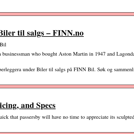
ler til salgs – FINN.no
Bil
sh businessman who bought Aston Martin in 1947 and Lagonda
erleggera under Biler til salgs på FINN Bil. Søk og sammenl
cing, and Specs
k that passersby will have no time to appreciate its sculpte