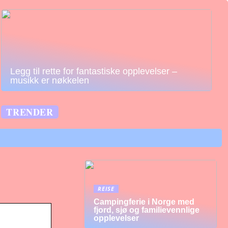
Legg til rette for fantastiske opplevelser –
musikk er nøkkelen
TRENDER
REISE
Campingferie i Norge med
fjord, sjø og familievennlige
opplevelser