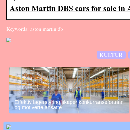
Aston Martin DBS cars for sale in 
Keywords: aston martin db
KULTUR
Effektiv lagerstyring skaper konkurransefortrinn
og motiverte ansatte