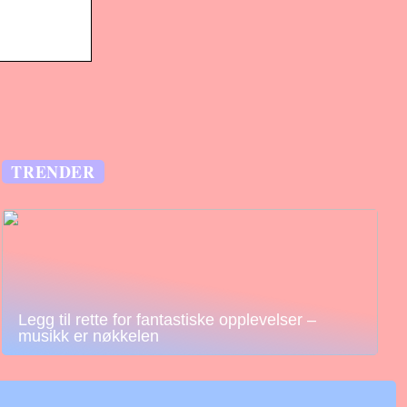
TRENDER
Legg til rette for fantastiske opplevelser –
musikk er nøkkelen