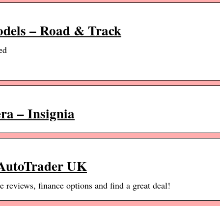
odels – Road & Track
ed
ra – Insignia
 AutoTrader UK
reviews, finance options and find a great deal!