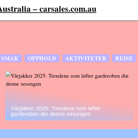
Australia – carsales.com.au
SMAK
OPPHOLD
AKTIVITETER
REISE
Vårjakker 2025: Trendene som løfter
garderoben din denne sesongen