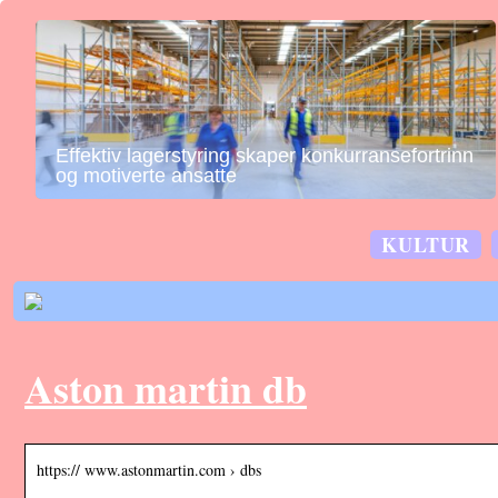
Effektiv lagerstyring skaper konkurransefortrinn
og motiverte ansatte
KULTUR
Aston martin db
https:// www.astonmartin.com › dbs