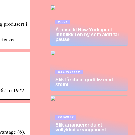
REISE
 produsert i
Å reise til New York gir et
innblikk i en by som aldri tar
rience.
pause
AKTIVITETER
Slik får du et godt liv med
stomi
967 to 1972.
TRENDER
Slik arrangerer du et
vellykket arrangement
antage (6).